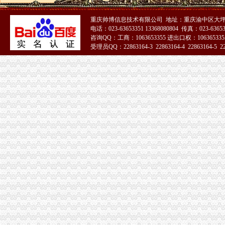
重庆帅博信息技术有限公司 地址：重庆渝中区大坪
电话：023-63653351 13368080804 传真：023-6365
咨询QQ：工商：1063653355 进出口权：1063653355
受理员QQ：22863164-3 22863164-4 22863164-5 228
51La