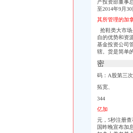
产投资部董事总
至2014年9月3
其所管理的加
抢鞋类大市场
自的优势和资
基金投资公司
辖。货是简单
密
码：A股第三次
拓宽、
344
亿加
元，5秒注册
国昨晚宣布加