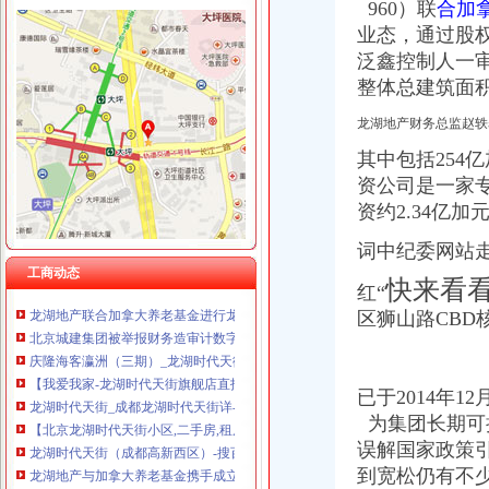
重庆伟尚科技发展有限公司 渝高100万 （工商注册）
960）联
合加
龙湖时代天街财务公司
重庆尊博贸易有限公司 渝江 （工商注册）
业态，通过股
重庆龙湖时代天街目前入驻的商家有哪些？_百度知道
重庆谦如福商贸有限公司 渝南3万 （公司转让）
北京城建集团被举报财务造审计数字架引纠纷-房产新闻-成都搜狐
泛鑫控制人一
重庆斯苔登托生物科技有限公司 渝南10万 （工商注册）
【我爱我家-龙湖时代天街旗舰店直招销售,北京我爱我家房地产经纪
整体总建筑面积
上海蓝天房屋装饰工程有限公司重庆分公司 渝北 （工商注册）
龙湖时代天街_成都龙湖时代天街详-成都搜狐焦点网
重庆华康假肢矫形有限公司 渝中120万 （增资）
龙湖地产财务总监赵轶
庆隆海客瀛洲（三期）_龙湖时代天街_楼盘对比分析-重庆乐居
上海兆妩贸易有限公司重庆龙湖·北城天街分公司 （工商注册）
重庆龙湖时代天街引进原麦山丘西南店；绿民投与陕商投资旗下中诚
其中包括254
龙湖引入加拿大基金12.5亿投资苏州时代天街项目-房产新闻-乌鲁木齐
资公司是一家
龙湖时代天街（成都高新西区）-搜百科
资约2.34亿
【龙湖时代天街,北京龙湖时代天街详】-北京搜狐焦点网
龙湖地产与加拿大养老基金携手成立合资公司投资发展苏州时代天街项
词中纪委网站
【龙湖时代天街,北京龙湖时代天街详】-北京搜狐焦点网
工商动态
快来看
龙湖地产联合加拿大养老基金进行龙湖时代天街开发_新闻中心_赢商网
红“
北京城建集团被举报财务造审计数字架引纠纷-房产新闻-成都搜狐
区狮山路CBD
庆隆海客瀛洲（三期）_龙湖时代天街_楼盘对比分析-重庆乐居
【我爱我家-龙湖时代天街旗舰店直招销售,北京我爱我家房地产经纪
龙湖时代天街_成都龙湖时代天街详-成都搜狐焦点网
已于2014年
【北京龙湖时代天街小区,二手房,租房】-北京房天下
为集团长期可
龙湖时代天街（成都高新西区）-搜百科
误解国家政策
龙湖地产与加拿大养老基金携手成立合资公司投资发展苏州时代天街项
重庆龙湖时代天街目前入驻的商家有哪些？_百度知道
到宽松仍有不