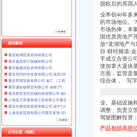
脱欧后的英国
业率创40年多
的市场地位。
市场热捧，本
国优质房地产
重庆海谛升进出口贸易有限公司 渝北100万 （进出口权）
成功案例
放“
龙湖地产与
重庆铭博投资咨询有限公司
目-财经频道-
重庆逸道医疗器械有限公司
手成立合资公司投
重庆戴盛贷款咨询有限公司
使加拿大退休
重庆伟尚科技发展有限公司 渝高100万 （工商注册）
方面，监管是
重庆尊博贸易有限公司 渝江 （工商注册）
重庆谦如福商贸有限公司 渝南3万 （公司转让）
综合体， 写
重庆斯苔登托生物科技有限公司 渝南10万 （工商注册）
上海蓝天房屋装饰工程有限公司重庆分公司 渝北 （工商注册）
重庆华康假肢矫形有限公司 渝中120万 （增资）
业。基础设施
上海兆妩贸易有限公司重庆龙湖·北城天街分公司 （工商注册）
调整、负责立
重庆海谛升进出口贸易有限公司 渝北100万 （进出口权）
驾驶图解投资
重庆铭博投资咨询有限公司
重庆逸道医疗器械有限公司
产品包括高层
重庆戴盛贷款咨询有限公司
公司位置（地图）