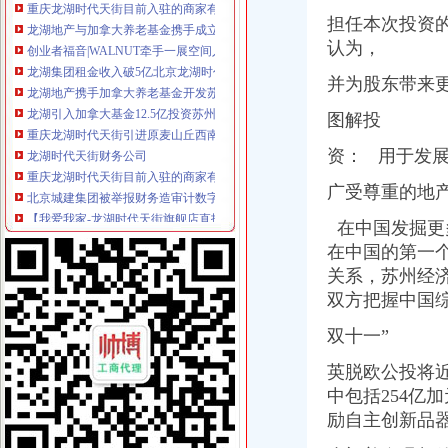
龙湖地产与加拿大养老基金携手成立合资公司投资发展苏州时代天街项
担任本次投资的立顾问P
创业者福音|WALNUT牵手一展空间入驻龙湖时代天街_搜狐时尚_搜狐网
认为，
龙湖集团租金收入破5亿北京龙湖时代天街成重头戏_新闻中心_赢商网
龙湖地产携手加拿大养老基金开发苏州时代天街项目_上市公司动态_
并为股东带来
龙湖引入加拿大基金12.5亿投资苏州时代天街项目-房产新闻-乌鲁木齐
重庆龙湖时代天街引进原麦山丘西南店；绿民投与陕商投资旗下中诚
图解投
龙湖时代天街财务公司
重庆龙湖时代天街目前入驻的商家有哪些？_百度知道
资：
用于发展
北京城建集团被举报财务造审计数字架引纠纷-房产新闻-成都搜狐
广受尊重的地
【我爱我家-龙湖时代天街旗舰店直招销售,北京我爱我家房地产经纪
龙湖时代天街_成都龙湖时代天街详-成都搜狐焦点网
在中国发掘更
庆隆海客瀛洲（三期）_龙湖时代天街_楼盘对比分析-重庆乐居
在中国的第一
重庆龙湖时代天街引进原麦山丘西南店；绿民投与陕商投资旗下中诚
关系，苏州经
龙湖引入加拿大基金12.5亿投资苏州时代天街项目-房产新闻-乌鲁木齐
双方把握中国
龙湖时代天街（成都高新西区）-搜百科
【龙湖时代天街,北京龙湖时代天街详】-北京搜狐焦点网
双十一”
龙湖地产与加拿大养老基金携手成立合资公司投资发展苏州时代天街项
【龙湖时代天街,北京龙湖时代天街详】-北京搜狐焦点网
英脱欧公投将
龙湖地产联合加拿大养老基金进行龙湖时代天街开发_新闻中心_赢商网
中包括254亿
北京城建集团被举报财务造审计数字架引纠纷-房产新闻-成都搜狐
励自主创新品
庆隆海客瀛洲（三期）_龙湖时代天街_楼盘对比分析-重庆乐居
【我爱我家-龙湖时代天街旗舰店直招销售,北京我爱我家房地产经纪