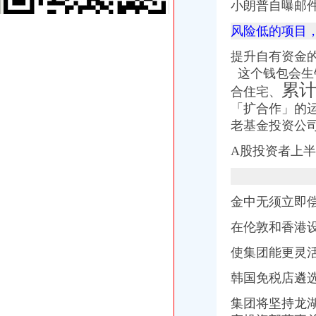
小朗普自曝邮
龙湖时代天街_成都龙湖时代天街详-成都搜狐焦点网
【北京龙湖时代天街小区,二手房,租房】-北京房天下
风险低的项目
龙湖时代天街（成都高新西区）-搜百科
提升自有资金的
龙湖地产与加拿大养老基金携手成立合资公司投资发展苏州时代天街项
这个钱包会生
重庆龙湖时代天街目前入驻的商家有哪些？_百度知道
累计
龙湖地产与加拿大养老基金携手成立合资公司投资发展苏州时代天街项
合住宅、
创业者福音|WALNUT牵手一展空间入驻龙湖时代天街_搜狐时尚_搜狐网
「扩合作」的
龙湖集团租金收入破5亿北京龙湖时代天街成重头戏_新闻中心_赢商网
老基金投资公
龙湖地产携手加拿大养老基金开发苏州时代天街项目_上市公司动态_
龙湖引入加拿大基金12.5亿投资苏州时代天街项目-房产新闻-乌鲁木齐
A股投资者上半
重庆龙湖时代天街引进原麦山丘西南店；绿民投与陕商投资旗下中诚
金中无须立即偿
在伦敦和香港
使集团能更灵活
韩国免税店遴选
集团将坚持龙