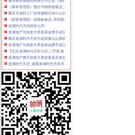
（财务管理部）预付卡销售收银员_华润置地（重庆）有限公司招聘信
重庆天地和工厂价装修模式有什么优势？值得信赖吗？-家居装修-六安
（财务管理部）现场收银员_华润置地（重庆）有限公司招聘信息—
龙湖时代天街财务公司
龙湖地产与加拿大养老基金携手成立合资公司投资发展苏州时代天街项
重庆龙湖时代天街引进原麦山丘西南店；绿民投与陕商投资旗下中诚
龙湖地产与加拿大养老基金携手成立合资公司投资发展苏州时代天街项
【北京龙湖时代天街小区,二手房,租房】-北京房天下
龙湖地产携手加拿大养老基金开发苏州时代天街项目_上市公司动态_
龙湖时代天街_成都龙湖时代天街详-成都搜狐焦点网
重庆龙湖时代天街目前入驻的商家有哪些？_百度知道
创业者福音|WALNUT牵手一展空间入驻龙湖时代天街_搜狐时尚_搜狐网
【我爱我家-龙湖时代天街旗舰店直招销售,北京我爱我家房地产经纪
庆隆海客瀛洲（三期）_龙湖时代天街_楼盘对比分析-重庆乐居
观音岩财务公司
川地税函[2014]414号四川省地方税务局关于大唐观音岩水电工程税务
许继电气股份有限公司_焦点_新浪财经_新浪网
中国电建集团昆明勘测设计研究院有限公司近两年一期财务报告和审
：保变电气公司券2016年跟踪评级报告_保变电气（
苏州急招财务公司|安徽移动招工做五休二-家政-久久信息网
许继电气股份有限公司_财经_腾讯网
机构新动向揭示周三挖掘20只黑马股（8.26）（全文）_网易财经