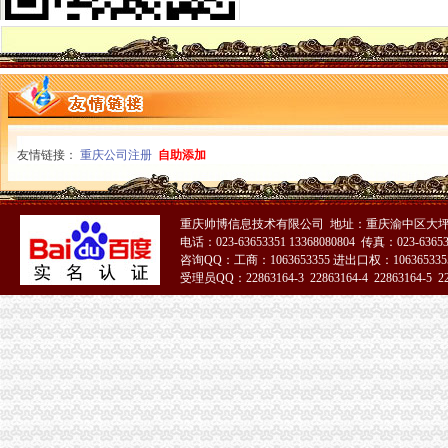
风险投资网：开发《失踪的上清寺》网络游戏企业借风投年会融资
【重庆化工财务咨询公司】重庆化工财务咨询公司电话,重庆化工财务
上清寺造创意文化街区-市场-重庆乐居网
上清寺到南坪会展中心怎么走？-住哪网
重庆上清寺会计电算化培训哪个好-报名在线
财务__重庆正青禾财务咨询公司-必途企业库
重庆渝中区电脑维修电话023（.渝中区上清寺电脑维修-产品平台-环球
开发《失踪的上清寺》网络游戏互联网企业借风投年会_重庆海纳智
友情链接：
重庆公司注册
自助添加
上清寺嘉西村将成3A景区老旧住宅区实行整体造-市场-重庆乐居网
重庆市工商行政管理局渝中区分局上清寺工商所接待室装修工程采购项
2009年9月8日重庆上清寺市场2009年第八届应往届大中专毕业生双选
重庆帅博信息技术有限公司 地址：重庆渝中区大坪
重庆渝中上清寺华瑞气相谱仪,重庆渝中上清寺华瑞气相谱仪价
电话：023-63653351 13368080804 传真：023-6365
重庆上清寺会计电算化培训哪个好-报名在线
咨询QQ：工商：1063653355 进出口权：1063653355
【重庆上清寺会计培训哪家好
受理员QQ：22863164-3 22863164-4 22863164-5 228
上清寺附近会计培训班【今日推荐网-重庆职业培训】
51La
重庆善导教育咨询有限公司-搜百科
上清寺到南坪会展中心怎么走？-住哪网
重庆上清寺路50号
重庆上清寺会计实操做账去哪里比较好_会计实操
重庆渝中区电脑维修电话023（.渝中区上清寺电脑维修-产品平台-环球
【2017年重庆默金财务管理有限公司新招聘信息_电话_地址】-赶集网
【2014年重庆鹭佳财务咨询有限公司新招聘信息_电话_地址】-赶集网