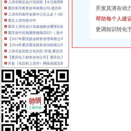
重庆善导教育咨询有限公司-搜百科
开发其潜在动
上清寺到南坪会展中心怎么走？-住哪网
重庆上清寺路50号
帮助每个人建
重庆上清寺会计实操做账去哪里比较好_会计实操
重庆渝中区电脑维修电话023（.渝中区上清寺电脑维修-产品平台-环球
更调知识转化
【2017年重庆默金财务管理有限公司新招聘信息_电话_地址】-赶集网
【2014年重庆鹭佳财务咨询有限公司新招聘信息_电话_地址】-赶集网
上清寺造创意文化街区-市场-重庆乐居网
【重庆化工财务咨询公司】重庆化工财务咨询公司电话,重庆化工财务
开发《失踪的上清寺》网络游戏互联网企业借风投年会_重庆海纳智
上清寺嘉西村将成3A景区老旧住宅区实行整体造-市场-重庆乐居网
【渝城城市一卡通上清寺售卡冲值点】渝城城市一卡通上清寺售卡冲
风险投资网：开发《失踪的上清寺》网络游戏企业借风投年会融资
【财务副经理_财务副经理招聘_重庆新大正物业集团股份有限公司】-
重庆渝中区上清寺街道中山四路居委会-阿土伯企业名录
【上清寺申请书刊号】-今题上清寺申请书刊号网
【财务副经理、或主办会计、或会计】重庆鑫乾坤实业有限公司招聘财
财务__重庆正青禾财务咨询公司-必途企业库
明业投资（在线咨询）|上清寺股指期货配资_重庆明业投资顾问有限
上清寺财务公司
【渝城城市一卡通上清寺售卡冲值点】渝城城市一卡通上清寺售卡冲