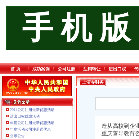
手 机 版
首 页
成功案例
公司注册
注销转让
进出口权
代
上清寺财务
公司
2014公司注册最新优惠活动
进出口权优惠活动
年度公司注册最新优惠活动
造从高校到企
年度活动公司注册送优惠
重庆善导教育
公示公告
重庆海谛升进出口贸易有限公司 渝北100万 （进出口权）