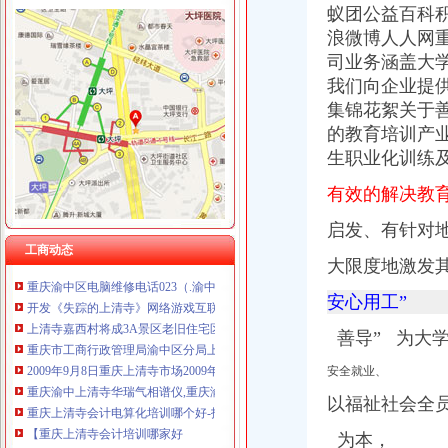
蚁团公益百科
浪微博人人网
司业务涵盖大
我们向企业提
上清寺财务公司
集锦花絮关于
【渝城城市一卡通上清寺售卡冲值点】渝城城市一卡通上清寺售卡冲
的教育培训产
风险投资网：开发《失踪的上清寺》网络游戏企业借风投年会融资
生职业化训练
【重庆化工财务咨询公司】重庆化工财务咨询公司电话,重庆化工财务
上清寺造创意文化街区-市场-重庆乐居网
有效的解决教
上清寺到南坪会展中心怎么走？-住哪网
启发、有针对
重庆上清寺会计电算化培训哪个好-报名在线
工商动态
财务__重庆正青禾财务咨询公司-必途企业库
大限度地激发
重庆渝中区电脑维修电话023（.渝中区上清寺电脑维修-产品平台-环球
开发《失踪的上清寺》网络游戏互联网企业借风投年会_重庆海纳智
安心用工”
上清寺嘉西村将成3A景区老旧住宅区实行整体造-市场-重庆乐居网
重庆市工商行政管理局渝中区分局上清寺工商所接待室装修工程采购项
善导”
为大学
2009年9月8日重庆上清寺市场2009年第八届应往届大中专毕业生双选
安全就业、
重庆渝中上清寺华瑞气相谱仪,重庆渝中上清寺华瑞气相谱仪价
重庆上清寺会计电算化培训哪个好-报名在线
以福祉社会全
【重庆上清寺会计培训哪家好
为本，
上清寺附近会计培训班【今日推荐网-重庆职业培训】