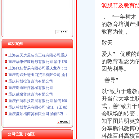
重庆铭博投资咨询有限公司
源脱节及教育
重庆逸道医疗器械有限公司
， “十年树木
重庆戴盛贷款咨询有限公司
的教育培训产
重庆伟尚科技发展有限公司 渝高100万 （工商注册）
重庆尊博贸易有限公司 渝江 （工商注册）
教育为
使
，
重庆谦如福商贸有限公司 渝南3万 （公司转让）
敬天
成功案例
重庆斯苔登托生物科技有限公司 渝南10万 （工商注册）
上海蓝天房屋装饰工程有限公司重庆分公司 渝北 （工商注册）
爱人” 优质
重庆华康假肢矫形有限公司 渝中120万 （增资）
的教育理念为
上海兆妩贸易有限公司重庆龙湖·北城天街分公司 （工商注册）
因势利导。
重庆海谛升进出口贸易有限公司 渝北100万 （进出口权）
重庆铭博投资咨询有限公司
善导”
重庆逸道医疗器械有限公司
重庆戴盛贷款咨询有限公司
以“致力于造
重庆伟尚科技发展有限公司 渝高100万 （工商注册）
升当代大学生
重庆尊博贸易有限公司 渝江 （工商注册）
式，善”致力
重庆谦如福商贸有限公司 渝南3万 （公司转让）
会职场的转变
重庆斯苔登托生物科技有限公司 渝南10万 （工商注册）
知乎图片明英文
上海蓝天房屋装饰工程有限公司重庆分公司 渝北 （工商注册）
分享腾讯微博QQ
重庆华康假肢矫形有限公司 渝中120万 （增资）
公司位置（地图）
上海兆妩贸易有限公司重庆龙湖·北城天街分公司 （工商注册）
科战百科高校