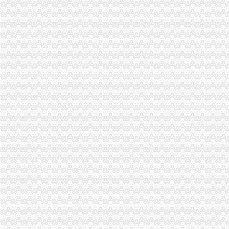
重庆市渝中区化龙桥小学伙食团-吴虹-拉销网-拉销
渝中区化龙桥片区（三期）_重庆渝中土地招拍挂-房天下土地网
渝中区化龙桥雍江庭8幢2801违法违章建设_重庆市公开信箱
重庆市渝中区化龙桥小学
渝中区化龙桥电玩城办理过消防验收_中国贸易网
化龙桥花店（0214.com）-重庆渝中区化龙桥附近的鲜花店
重庆市渝中区化龙桥小学校简介|重庆市渝中区化龙桥小学校地址,概
化龙桥卫星地图-重庆市渝中区化龙桥街道地图浏览
渝中区化龙桥片区（三期）_重庆渝中土地招拍挂-房天下土地网
化龙桥|重庆|渝中区_凤凰资讯
化龙桥-重庆天地旁-渝中区预订,化龙桥-重庆天地旁-渝中区价格_地址
大坪化龙桥驾车出行请走长和路|长和|渝中区|化龙桥_新浪新闻
重庆市·市辖区·渝中区渝中区化龙桥正街56号,重庆金秋机电科技
重庆渝中区化龙桥重庆天地_正版商业图片_昵图网nipic.com
重庆市渝中区化龙桥小学
【渝中区化龙桥片区开发建设指挥部】渝中区化龙桥片区开发建设指
【重庆天地】重庆天地电话,重庆天地地址_图吧地图
重庆渝中区化龙桥服务漂亮真全套的小姐真正能找到包夜_在线观
重庆市渝中区化龙桥片区因拆迁纠纷发生大规模群众示威-群众呼声-麻
渝中区化龙桥地块_重庆渝中土地招拍挂-房天下土地网
重庆市渝中区化龙桥小学-学校-我要搜学网