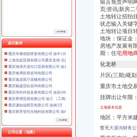
留言免责声明网
重庆逸道医疗器械有限公司
页|资讯|新房
重庆戴盛贷款咨询有限公司
土地转让招拍
重庆伟尚科技发展有限公司 渝高100万 （工商注册）
重庆尊博贸易有限公司 渝江 （工商注册）
状态输入关键字
重庆谦如福商贸有限公司 渝南3万 （公司转让）
土地转让项目
重庆斯苔登托生物科技有限公司 渝南10万 （工商注册）
地块：保证金
上海蓝天房屋装饰工程有限公司重庆分公司 渝北 （工商注册）
成功案例
房地产发展有
重庆华康假肢矫形有限公司 渝中120万 （增资）
期：住
宅用地
上海兆妩贸易有限公司重庆龙湖·北城天街分公司 （工商注册）
重庆海谛升进出口贸易有限公司 渝北100万 （进出口权）
化龙桥
重庆铭博投资咨询有限公司
重庆逸道医疗器械有限公司
片区(三期)规
重庆戴盛贷款咨询有限公司
重庆市土地交
重庆伟尚科技发展有限公司 渝高100万 （工商注册）
重庆尊博贸易有限公司 渝江 （工商注册）
挂牌出让年限
重庆谦如福商贸有限公司 渝南3万 （公司转让）
重庆斯苔登托生物科技有限公司 渝南10万 （工商注册）
土地基本信息
上海蓝天房屋装饰工程有限公司重庆分公司 渝北 （工商注册）
地区：平方米建
重庆华康假肢矫形有限公司 渝中120万 （增资）
上海兆妩贸易有限公司重庆龙湖·北城天街分公司 （工商注册）
暂无
大溪沟财务公
公司位置（地图）