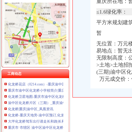
重庆所在地：
≤1.6绿化率：
平方米规划建
渝中区化龙桥
化龙桥-重庆天地旁-渝中区预订,化龙桥-重庆天地旁-渝中区价格_地址
暂
关于渝中区化龙桥车站增设垃圾桶的建议_重庆市公开信箱
重庆农业采摘园_重庆渝中区农业采摘园_重庆渝中区农业采摘园化龙桥
无位置：万元
重庆市渝中区化龙桥小学伙食团-吴虹-拉销网-拉销
易地点：
暂无
渝中区化龙桥片区（三期）_重庆渝中土地招拍挂-房天下土地网
无限制高度：
渝中区化龙桥雍江庭8幢2801违法违章建设_重庆市公开信箱
>土地>土地招
重庆市渝中区化龙桥小学
(三期)渝中区
渝中区化龙桥电玩城办理过消防验收_中国贸易网
工商动态
万元成交价：
化龙桥花店（0214.com）-重庆渝中区化龙桥附近的鲜花店
重庆市渝中区化龙桥小学校简介|重庆市渝中区化龙桥小学校地址,概
化龙桥卫星地图-重庆市渝中区化龙桥街道地图浏览
渝中区化龙桥片区（三期）_重庆渝中土地招拍挂-房天下土地网
化龙桥|重庆|渝中区_凤凰资讯
化龙桥-重庆天地旁-渝中区预订,化龙桥-重庆天地旁-渝中区价格_地址
大坪化龙桥驾车出行请走长和路|长和|渝中区|化龙桥_新浪新闻
重庆市·市辖区·渝中区渝中区化龙桥正街56号,重庆金秋机电科技
重庆渝中区化龙桥重庆天地_正版商业图片_昵图网nipic.com