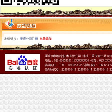
重庆市渝中区化龙桥小学校怎么样|重庆市渝中区化龙桥小学校地址,
渝中区化龙桥地块_重庆渝中土地招拍挂-房天下土地网
渝中区免费wifi区域扩展至化龙桥大坪_重庆频道_凤凰网
重庆市渝中区化龙桥小学校简介|重庆市渝中区化龙桥小学校地址,概
关于渝中区化龙桥车站增设垃圾桶的建议_重庆市公开信箱
（出件）重庆渝中区化龙桥片区B9/03地块项目工程办事结果-重庆市
重庆市渝中区化龙桥小学伙食团-吴虹-拉销网-拉销
渝中区化龙桥电玩城办理过消防验收_中国贸易网
友情链接：
重庆公司注册
自助添加
【2图】渝中区化龙桥门面招商,重庆渝中化龙桥商铺出租-重庆赶集网
重庆市渝中区化龙桥运输站-关于我们-拉销网
重庆渝中区化龙桥长城宽带电话_重庆长城宽带_新浪博客
重庆帅博信息技术有限公司 地址：重庆渝中区大坪
化龙桥花店（0214.com）-重庆渝中区化龙桥附近的鲜花店
电话：023-63653351 13368080804 传真：023-6365
渝中区化龙桥专业公司居民搬迁拆装家具_志趣网
咨询QQ：工商：1063653355 进出口权：1063653355
渝中区化龙桥驾校的是哪家_志趣网
受理员QQ：22863164-3 22863164-4 22863164-5 228
重庆市渝中区化龙桥高层项目一期工程.doc
51La
重庆技能培训_重庆渝中区技能培训_重庆渝中区技能培训化龙桥_百度
重庆渝中区化龙桥华村的申通快递代理点在哪里-爱问知识人
重庆渝中区化龙桥国税所附近_预订_旅交汇
渝中区化龙桥
化龙桥-重庆天地旁-渝中区预订,化龙桥-重庆天地旁-渝中区价格_地址
关于渝中区化龙桥车站增设垃圾桶的建议_重庆市公开信箱
重庆农业采摘园_重庆渝中区农业采摘园_重庆渝中区农业采摘园化龙桥