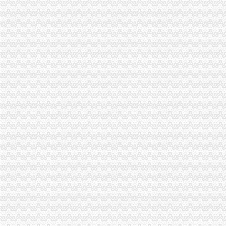
渝中区化龙桥片区（三期）_重庆渝中土地招拍挂-房天下土地网
渝中化龙桥1-1.5万楼盘,重庆市渝中区化龙桥1-1.5万楼盘-重庆吉屋网
【渝中区化龙桥地税所】渝中区化龙桥地税所电话,渝中区化龙桥地税
重庆渝中区化龙桥华盛路10号在哪_重庆渝中区化龙桥华盛路10号怎么
（出件）重庆市渝中区化龙桥片区B11-1/02地块超高层项目（二、三期
重庆市渝中区分局化龙桥
解放碑到重庆市渝中区化龙桥怎么走？-住哪网
渝中区化龙桥雍江庭8幢2801违法违章建设_重庆市公开信箱
重庆市渝中区化龙桥社区卫生服务中心-重庆社区卫生网
渝中区化龙桥小学校_渝中区化龙桥小学校爱问问同学录频道
重庆农业采摘园_重庆渝中区农业采摘园_重庆渝中区农业采摘园化龙桥
重庆市·市辖区·渝中区化龙桥正街208号楼上,重庆先科铸造机械有
重庆市渝中区化龙桥李子坝正街186号地块安置房小区名叫什么？-政策
渝中区化龙桥地税所电话,渝中区化龙桥地税所电话多少_图吧电话查询
重庆市渝中区化龙桥小学校怎么样|重庆市渝中区化龙桥小学校地址,
渝中区化龙桥地块_重庆渝中土地招拍挂-房天下土地网
渝中区免费wifi区域扩展至化龙桥大坪_重庆频道_凤凰网
重庆市渝中区化龙桥小学校简介|重庆市渝中区化龙桥小学校地址,概
关于渝中区化龙桥车站增设垃圾桶的建议_重庆市公开信箱
（出件）重庆渝中区化龙桥片区B9/03地块项目工程办事结果-重庆市
重庆市渝中区化龙桥小学伙食团-吴虹-拉销网-拉销