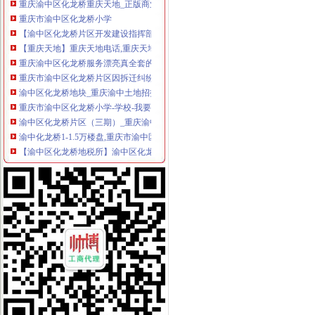
重庆市渝中区化龙桥小学
【渝中区化龙桥片区开发建设指挥部】渝中区化龙桥片区开发建设指
【重庆天地】重庆天地电话,重庆天地地址_图吧地图
重庆渝中区化龙桥服务漂亮真全套的小姐真正能找到包夜_在线观
重庆市渝中区化龙桥片区因拆迁纠纷发生大规模群众示威-群众呼声-麻
渝中区化龙桥地块_重庆渝中土地招拍挂-房天下土地网
重庆市渝中区化龙桥小学-学校-我要搜学网
渝中区化龙桥片区（三期）_重庆渝中土地招拍挂-房天下土地网
渝中化龙桥1-1.5万楼盘,重庆市渝中区化龙桥1-1.5万楼盘-重庆吉屋网
【渝中区化龙桥地税所】渝中区化龙桥地税所电话,渝中区化龙桥地税
重庆渝中区化龙桥华盛路10号在哪_重庆渝中区化龙桥华盛路10号怎么
（出件）重庆市渝中区化龙桥片区B11-1/02地块超高层项目（二、三期
重庆市渝中区分局化龙桥
解放碑到重庆市渝中区化龙桥怎么走？-住哪网
渝中区化龙桥雍江庭8幢2801违法违章建设_重庆市公开信箱
重庆市渝中区化龙桥社区卫生服务中心-重庆社区卫生网
渝中区化龙桥小学校_渝中区化龙桥小学校爱问问同学录频道
重庆农业采摘园_重庆渝中区农业采摘园_重庆渝中区农业采摘园化龙桥
重庆市·市辖区·渝中区化龙桥正街208号楼上,重庆先科铸造机械有
重庆市渝中区化龙桥李子坝正街186号地块安置房小区名叫什么？-政策
渝中区化龙桥地税所电话,渝中区化龙桥地税所电话多少_图吧电话查询