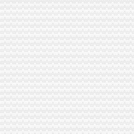
渝中区化龙桥电玩城办理过消防验收_中国贸易网
【2图】渝中区化龙桥门面招商,重庆渝中化龙桥商铺出租-重庆赶集网
重庆市渝中区化龙桥运输站-关于我们-拉销网
重庆渝中区化龙桥长城宽带电话_重庆长城宽带_新浪博客
化龙桥花店（0214.com）-重庆渝中区化龙桥附近的鲜花店
渝中区化龙桥专业公司居民搬迁拆装家具_志趣网
渝中区化龙桥驾校的是哪家_志趣网
重庆市渝中区化龙桥高层项目一期工程.doc
重庆技能培训_重庆渝中区技能培训_重庆渝中区技能培训化龙桥_百度
重庆渝中区化龙桥华村的申通快递代理点在哪里-爱问知识人
重庆渝中区化龙桥国税所附近_预订_旅交汇