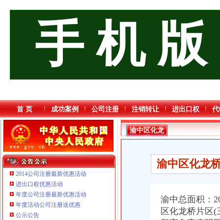
手 机 版
首 页
成功案例
公司注册
注销转让
进出口权
代
渝中区化龙
桥
渝中区化龙桥
2014公司注册最新优惠活动
进出口权优惠活动
年度公司注册最新优惠活动
渝中总面积：2
年度活动公司注册送优惠
重庆海谛升进出口贸易有限公司 渝北100万 （进出口权）
区化龙桥片区(
公示公告
重庆铭博投资咨询有限公司