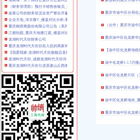
解放碑到重庆市渝中
（财务管理部）预付卡销售收银员_华润置地（重庆）有限公司招聘信
改善公司的财务状况业资产整合开赢利空间-搜狐财经
重庆市渝中区分局化
企业天地_泽京微V_楼盘对比分析-重庆乐居
重庆桐君阁股份有限公司公告（系列）_焦点_新浪财经_新浪网
（出件）重庆市渝中区
江都怡园_重庆天地雍江庭_楼盘对比分析-重庆乐居
龙湖时代天街财务公司
重庆渝中区化龙桥华盛
重庆龙湖时代天街目前入驻的商家有哪些？_百度知道
【我爱我家-龙湖时代天街旗舰店直招销售,北京我爱我家房地产经纪
【渝中区化龙桥地税
龙湖时代天街_成都龙湖时代天街详-成都搜狐焦点网
重庆龙湖时代天街引进原麦山丘西南店；绿民投与陕商投资旗下中诚
渝中化龙桥1-1.5万
龙湖时代天街（成都高新西区）-搜百科
【龙湖时代天街,北京龙湖时代天街详】-北京搜狐焦点网
渝中区化龙桥片区（
龙湖集团租金收入破5亿北京龙湖时代天街成重头戏_新闻中心_赢商网
龙湖地产与加拿大养老基金携手成立合资公司投资发展苏州时代天街项
重庆市渝中区化龙桥小
【北京龙湖时代天街小区,二手房,租房】-北京房天下
创业者福音|WALNUT牵手一展空间入驻龙湖时代天街_搜狐时尚_搜狐网
渝中区化龙桥地块_
观音岩财务公司
重庆市渝中区化龙桥
西南分公司在观音岩水电站的待遇怎么样？女孩子在那主要做些什么工
万州区财务服务-万州区财务服务生活服务-大众点评网
[大唐观音岩水电开发有限公司观音岩运行期供水机电设备采购招标_云
【公告v金沙江中游观音岩水电站保安服务（2015~2016年度）项目招
腾讯·大渝网报料周刊