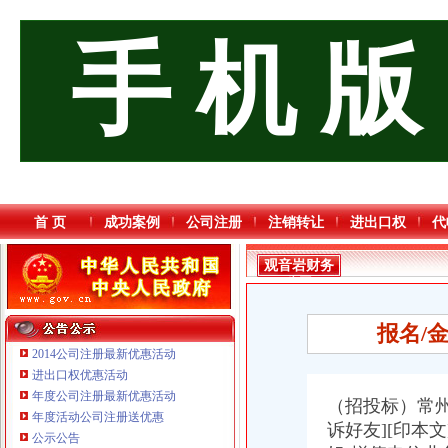
手 机 版
首 页
成功案例
公司注册
注销转让
进出口权
代
观音岩财务
公司
报名/金
2014公司注册最新优惠活动
进出口权优惠活动
年度公司注册最新优惠活动
（招投标）常州
年度活动公司注册送优惠
诉好友][印本
公示公告