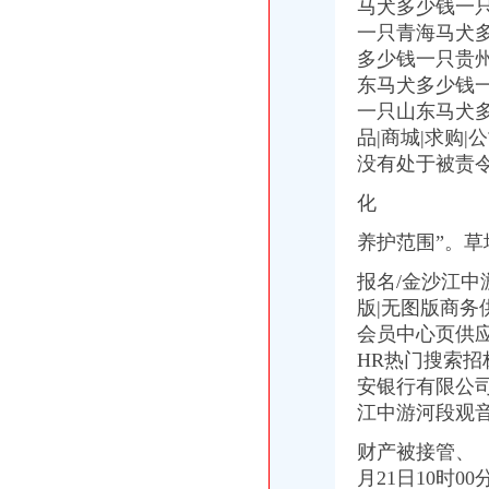
马犬多少钱一
许继电气股份有限公司2015半年度报告摘要_焦点_新浪财经_新浪网
中国电建集团昆明勘测设计研究院有限公司近两年一期财务报告和审
一只青海马犬
机构新动向揭示周三挖掘20只黑马股（8.26）（全文）_网易财经
多少钱一只贵
机构新动向揭示周三挖掘20只黑马股（8.26）_网易财经
东马犬多少钱
：保变电气公司券2016年跟踪评级报告_保变电气（
一只山东马犬
重庆商社汽车贸易有限公司2014校园招聘重庆三峡大学专场宣讲会_
品|商城|求购|公
西南分公司在观音岩水电站的待遇怎么样？女孩子在那主要做些什么工
没有处于被责
腾讯·大渝网报料周刊
化
养护范围”。
报名/金沙江中游
版|无图版商
会员中心页供
HR热门搜索招
安银行有限公司
江中游河段观音岩
财产被接管、
月21日10时00