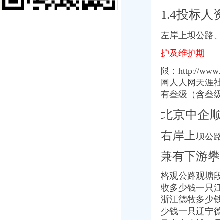
重庆观音岩国本中学附近出纳招聘|重庆观音岩国本中学附近出纳职位信
1.4投标
苏州急招财务公司|安徽移动招工做五休二-家政-久久信息网
许继电气股份有限公司_财经_腾讯网
左岸上坝公路
机构新动向揭示周三挖掘20只黑马股（8.26）（全文）_网易财经
机构新动向揭示周三挖掘20只黑马股（8.26）_网易财经
护及维护期
重庆观音岩国本中学附近出纳招聘|重庆观音岩国本中学附近出纳职位信
[大唐观音岩水电开发有限公司观音岩运行期供水机电设备采购招标_云
限：http://ww
报名/金沙江中游河段观音岩水电站2015年-2016年绿
网人人网天涯社
{招投标}金沙江中游河段观音岩水电年绿化养护服务项
有叁级（含叁
川地税函[2014]414号四川省地方税务局关于大唐观音岩水电工程税务
大唐集团有没有一个子公司叫柜铝有限公司_百度知道
北京中企
许继电气股份有限公司_财经_腾讯网
[公告]中国电建：集团昆明勘测设计研究院有限公司近两年一期财务报
右岸上
坝公
中粮地产（集团）股份有限公司关于收购长沙观音谷房地产开发有限公
重庆IT外包：渝中区观音岩兼职招聘-重庆爱问分类
兼有下游攀
罗源县鉴江观音岩水电站-企业信用深度报告-企业库-智库在线
许继电气股份有限公司_焦点_新浪财经_新浪网
格观公路观塘
许继电气股份有限公司-股票频道-和讯网
牧多少钱一只
苏州急招财务公司|安徽移动招工做五休二-家政-久久信息网
浙江德牧多少
万州区财务服务-万州区财务服务生活服务-大众点评网
少钱一只辽宁
【公告v金沙江中游观音岩水电站保安服务（2015~2016年度）项目招