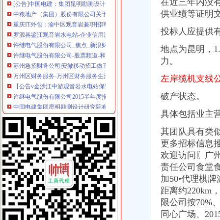
在近三年内没
重庆IT外包：渝中区观音岩兼职招聘-重庆爱问分类
供业绩等证明
罗源县鉴江观音岩水电站-企业信用深度报告-企业库-智库在线
投标人应提供
许继电气股份有限公司_焦点_新浪财经_新浪网
许继电气股份有限公司-股票频道-和讯网
地点为昆明，1
苏州急招财务公司|安徽移动招工做五休二-家政-久久信息网
力。
万州区财务服务-万州区财务服务生活服务-大众点评网
【公告v金沙江中游观音岩水电站保安服务（2015~2016年度）项目招
左岸缆机支线
许继电气股份有限公司2015半年度报告摘要_焦点_新浪财经_新浪网
中国电建集团昆明勘测设计研究院有限公司近两年一期财务报告和审
破产状态。
机构新动向揭示周三挖掘20只黑马股（8.26）（全文）_网易财经
具体包括业主
机构新动向揭示周三挖掘20只黑马股（8.26）_网易财经
：保变电气公司券2016年跟踪评级报告_保变电气（
其团队具有类似项目
重庆商社汽车贸易有限公司2014校园招聘重庆三峡大学专场宣讲会_
更多招标信息推
西南分公司在观音岩水电站的待遇怎么样？女孩子在那主要做些什么工
欢迎访问〖广
腾讯·大渝网报料周刊
观音岩财务公司
责任公司食堂食
川地税函[2014]414号四川省地方税务局关于大唐观音岩水电工程税务
加50•代理棋
许继电气股份有限公司_焦点_新浪财经_新浪网
距离约220k
许继电气股份有限公司-股票频道-和讯网
限公司按70%、
中国电建集团昆明勘测设计研究院有限公司近两年一期财务报告和审
同心广场、
20
：保变电气公司券2016年跟踪评级报告_保变电气（