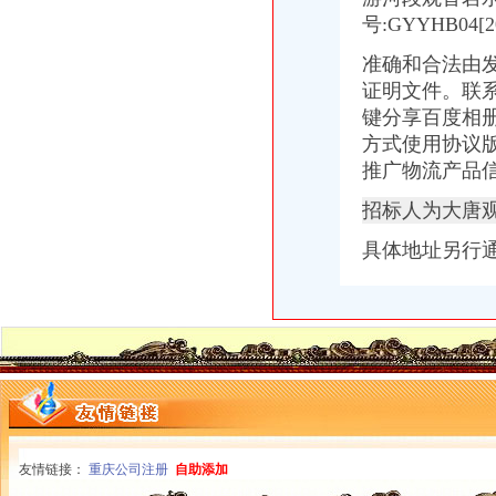
号:GYYHB04[
准确和合法由
证明文件。联
键分享百度相
方式使用协议
推广物流产品
招标人为大唐
具体地址另行
友情链接：
重庆公司注册
自助添加