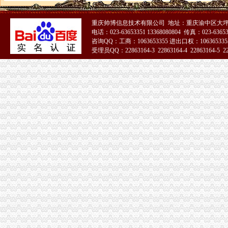
重庆帅博信息技术有限公司 地址：重庆渝中区大坪
电话：023-63653351 13368080804 传真：023-6365
咨询QQ：工商：1063653355 进出口权：1063653355
受理员QQ：22863164-3 22863164-4 22863164-5 228
51La