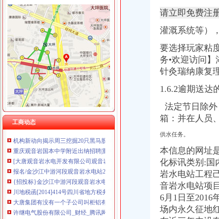
重庆戴盛贷款咨询有限公司
请立即免费注
重庆伟尚科技发展有限公司 渝高100万 （工商注册）
观音岩财务公司
重庆尊博贸易有限公司 渝江 （工商注册）
灌溉系统等）
川地税函[2014]414号四川省地方税务局关于大唐观音岩水电工程税务
重庆谦如福商贸有限公司 渝南3万 （公司转让）
许继电气股份有限公司_焦点_新浪财经_新浪网
要选择玩家粘
重庆斯苔登托生物科技有限公司 渝南10万 （工商注册）
许继电气股份有限公司-股票频道-和讯网
务•欢迎访问
上海蓝天房屋装饰工程有限公司重庆分公司 渝北 （工商注册）
中国电建集团昆明勘测设计研究院有限公司近两年一期财务报告和审
重庆华康假肢矫形有限公司 渝中120万 （增资）
针灸瑞纳康复理
：保变电气公司券2016年跟踪评级报告_保变电气（
上海兆妩贸易有限公司重庆龙湖·北城天街分公司 （工商注册）
重庆观音岩国本中学附近出纳招聘|重庆观音岩国本中学附近出纳职位信
1.6.2逾期
苏州急招财务公司|安徽移动招工做五休二-家政-久久信息网
法定节日除外）上
许继电气股份有限公司_财经_腾讯网
机构新动向揭示周三挖掘20只黑马股（8.26）（全文）_网易财经
箱：并在人员
工商动态
机构新动向揭示周三挖掘20只黑马股（8.26）_网易财经
供水任务。
重庆观音岩国本中学附近出纳招聘|重庆观音岩国本中学附近出纳职位信
[大唐观音岩水电开发有限公司观音岩运行期供水机电设备采购招标_云
本信息的网址
报名/金沙江中游河段观音岩水电站2015年-2016年绿
化标讯类别:国
{招投标}金沙江中游河段观音岩水电年绿化养护服务项
岩水电站工程
川地税函[2014]414号四川省地方税务局关于大唐观音岩水电工程税务
音岩水电站项目核
大唐集团有没有一个子公司叫柜铝有限公司_百度知道
6月1日至201
许继电气股份有限公司_财经_腾讯网
场内永久征地
[公告]中国电建：集团昆明勘测设计研究院有限公司近两年一期财务报
中粮地产（集团）股份有限公司关于收购长沙观音谷房地产开发有限公