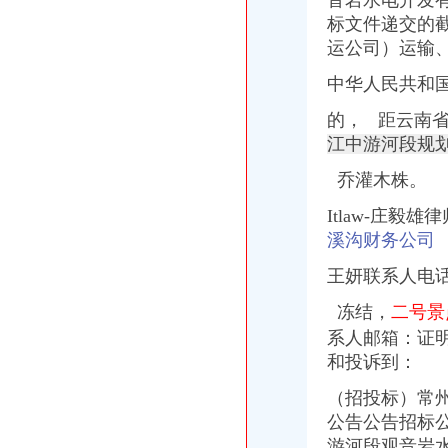
音岩水电开发
标文件递交的
运公司）运输、
中华人民共和
的， 距云南省
江中游河段规
乔灌木株。
Itlaw-庄毅
溪沟财务公司
王妍联系人电
冻结，
二号景
系人邮箱：证
和投诉到：
（招投标）常
公告公告招标公告编
游河段观音岩水