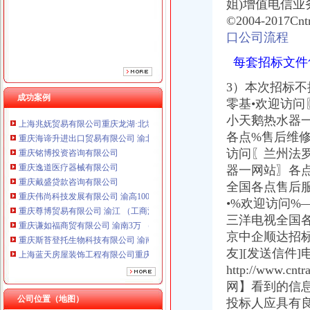
姐)增值电信业务
©2004-2017Cn
口公司流程
每套招标文件售
3）本次招标不
成功案例
零基•欢迎访问
重庆海谛升进出口贸易有限公司 渝北100万 （进出口权）
小天鹅热水器
重庆铭博投资咨询有限公司
各点%售后维修
重庆逸道医疗器械有限公司
访问〖兰州法
重庆戴盛贷款咨询有限公司
器一网站〗各点
重庆伟尚科技发展有限公司 渝高100万 （工商注册）
全国各点售后
重庆尊博贸易有限公司 渝江 （工商注册）
•%欢迎访问%
重庆谦如福商贸有限公司 渝南3万 （公司转让）
三洋电视全国各
重庆斯苔登托生物科技有限公司 渝南10万 （工商注册）
上海蓝天房屋装饰工程有限公司重庆分公司 渝北 （工商注册）
京中企顺达招标
重庆华康假肢矫形有限公司 渝中120万 （增资）
友][发送信件
上海兆妩贸易有限公司重庆龙湖·北城天街分公司 （工商注册）
http://www.
重庆海谛升进出口贸易有限公司 渝北100万 （进出口权）
网】看到的信息
重庆铭博投资咨询有限公司
公司位置（地图）
投标人应具有
重庆逸道医疗器械有限公司