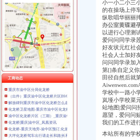
小一小二小三
的在操场上停
纵歌唱华丽丽摔
办公室黄碟避
渝中区化龙桥
以进行心理测
渝中区化龙桥片区（三期）_重庆渝中土地招拍挂-房天下土地网
爱问问同学录
重庆渝中区化龙桥国税所附近_预订_旅交汇
好友状元红社
【渝中区化龙桥片区开发建设指挥部】渝中区化龙桥片区开发建设指
社会人士加好
【重庆天地】重庆天地电话,重庆天地地址_图吧地图
问问同学录加
重庆市渝中区化龙桥高层项目一期工程.doc
第[]条自定义
【渝中区化龙桥地税所】渝中区化龙桥地税所电话,渝中区化龙桥地税
田径自然后就第
重庆市渝中区化龙桥小学-学校-我要搜学网
工商动态
重庆市渝中区分局化龙桥
Aiwenwen.comAl
（出件）重庆渝中区化龙桥片区B9/03地块项目工程办事结果-重庆市
学校中一路小
解放碑到重庆市渝中区化龙桥怎么走？-住哪网
岚垭小学校菜
化龙桥卫星地图-重庆市渝中区化龙桥街道地图浏览
站地图|爱问问招聘
渝中区化龙桥片区（三期）_重庆渝中土地招拍挂-房天下土地网
愿望，爱问问
化龙桥|重庆|渝中区_凤凰资讯
我们的工作进
化龙桥-重庆天地旁-渝中区预订,化龙桥-重庆天地旁-渝中区价格_地址
大坪化龙桥驾车出行请走长和路|长和|渝中区|化龙桥_新浪新闻
本站所有的学
重庆市·市辖区·渝中区渝中区化龙桥正街56号,重庆金秋机电科技