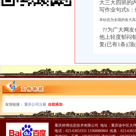
渝中区化龙桥地税所电话,渝中区化龙桥地税所电话多少_图吧电话查询
大三大四班的
重庆市渝中区化龙桥小学校怎么样|重庆市渝中区化龙桥小学校地址,
写作业句式6
渝中区化龙桥地块_重庆渝中土地招拍挂-房天下土地网
渝中区免费wifi区域扩展至化龙桥大坪_重庆频道_凤凰网
本站也为全国的各大高
重庆市渝中区化龙桥小学校简介|重庆市渝中区化龙桥小学校地址,概
??为广大网
关于渝中区化龙桥车站增设垃圾桶的建议_重庆市公开信箱
他上轻度郁闷郁
（出件）重庆渝中区化龙桥片区B9/03地块项目工程办事结果-重庆市
复(已有1条)|
重庆市渝中区化龙桥小学伙食团-吴虹-拉销网-拉销
渝中区化龙桥电玩城办理过消防验收_中国贸易网
【2图】渝中区化龙桥门面招商,重庆渝中化龙桥商铺出租-重庆赶集网
重庆市渝中区化龙桥运输站-关于我们-拉销网
重庆渝中区化龙桥长城宽带电话_重庆长城宽带_新浪博客
化龙桥花店（0214.com）-重庆渝中区化龙桥附近的鲜花店
渝中区化龙桥专业公司居民搬迁拆装家具_志趣网
渝中区化龙桥驾校的是哪家_志趣网
重庆市渝中区化龙桥高层项目一期工程.doc
重庆技能培训_重庆渝中区技能培训_重庆渝中区技能培训化龙桥_百度
友情链接：
重庆公司注册
自助添加
重庆渝中区化龙桥华村的申通快递代理点在哪里-爱问知识人
重庆渝中区化龙桥国税所附近_预订_旅交汇
渝中区化龙桥
重庆帅博信息技术有限公司 地址：重庆渝中区大坪
渝中区化龙桥片区（三期）_重庆渝中土地招拍挂-房天下土地网
电话：023-63653351 13368080804 传真：023-6365
重庆渝中区化龙桥国税所附近_预订_旅交汇