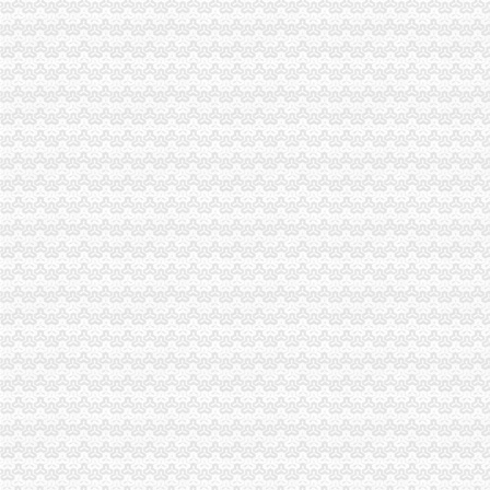
重庆市渝中区化龙桥小学-学校-我要搜学网
渝中区化龙桥片区（三期）_重庆渝中土地招拍挂-房天下土地网
渝中化龙桥1-1.5万楼盘,重庆市渝中区化龙桥1-1.5万楼盘-重庆吉屋网
【渝中区化龙桥地税所】渝中区化龙桥地税所电话,渝中区化龙桥地税
重庆渝中区化龙桥华盛路10号在哪_重庆渝中区化龙桥华盛路10号怎么
（出件）重庆市渝中区化龙桥片区B11-1/02地块超高层项目（二、三期
重庆市渝中区分局化龙桥
解放碑到重庆市渝中区化龙桥怎么走？-住哪网
渝中区化龙桥雍江庭8幢2801违法违章建设_重庆市公开信箱
重庆市渝中区化龙桥社区卫生服务中心-重庆社区卫生网
渝中区化龙桥小学校_渝中区化龙桥小学校爱问问同学录频道
重庆农业采摘园_重庆渝中区农业采摘园_重庆渝中区农业采摘园化龙桥
重庆市·市辖区·渝中区化龙桥正街208号楼上,重庆先科铸造机械有
重庆市渝中区化龙桥李子坝正街186号地块安置房小区名叫什么？-政策
渝中区化龙桥地税所电话,渝中区化龙桥地税所电话多少_图吧电话查询
重庆市渝中区化龙桥小学校怎么样|重庆市渝中区化龙桥小学校地址,
渝中区化龙桥地块_重庆渝中土地招拍挂-房天下土地网
渝中区免费wifi区域扩展至化龙桥大坪_重庆频道_凤凰网
重庆市渝中区化龙桥小学校简介|重庆市渝中区化龙桥小学校地址,概
关于渝中区化龙桥车站增设垃圾桶的建议_重庆市公开信箱
（出件）重庆渝中区化龙桥片区B9/03地块项目工程办事结果-重庆市