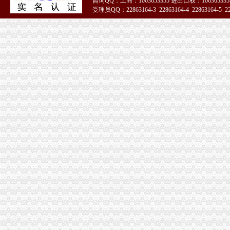
咨询QQ：工商：1063653355 进出口权：1063653355
【渝中区化龙桥片区开发建设指挥部】渝中区化龙桥片区开发建设指
受理员QQ：22863164-3 22863164-4 22863164-5 228
【重庆天地】重庆天地电话,重庆天地地址_图吧地图
51La
重庆市渝中区化龙桥高层项目一期工程.doc
【渝中区化龙桥地税所】渝中区化龙桥地税所电话,渝中区化龙桥地税
重庆市渝中区化龙桥小学-学校-我要搜学网
重庆市渝中区分局化龙桥
（出件）重庆渝中区化龙桥片区B9/03地块项目工程办事结果-重庆市
解放碑到重庆市渝中区化龙桥怎么走？-住哪网
化龙桥卫星地图-重庆市渝中区化龙桥街道地图浏览
渝中区化龙桥片区（三期）_重庆渝中土地招拍挂-房天下土地网
化龙桥|重庆|渝中区_凤凰资讯
化龙桥-重庆天地旁-渝中区预订,化龙桥-重庆天地旁-渝中区价格_地址
大坪化龙桥驾车出行请走长和路|长和|渝中区|化龙桥_新浪新闻
重庆市·市辖区·渝中区渝中区化龙桥正街56号,重庆金秋机电科技
重庆渝中区化龙桥重庆天地_正版商业图片_昵图网nipic.com
重庆市渝中区化龙桥小学
【渝中区化龙桥片区开发建设指挥部】渝中区化龙桥片区开发建设指
【重庆天地】重庆天地电话,重庆天地地址_图吧地图
重庆渝中区化龙桥服务漂亮真全套的小姐真正能找到包夜_在线观
重庆市渝中区化龙桥片区因拆迁纠纷发生大规模群众示威-群众呼声-麻
渝中区化龙桥地块_重庆渝中土地招拍挂-房天下土地网