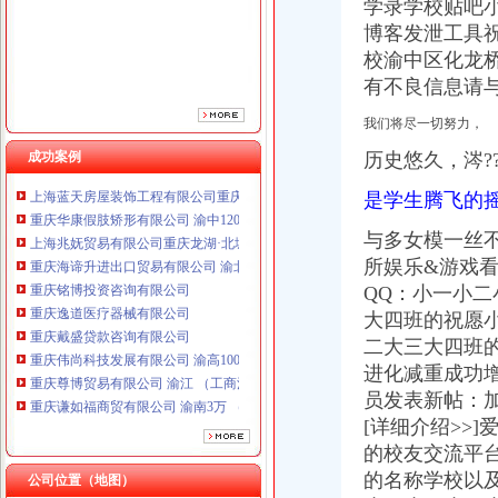
学录学校贴吧
重庆铭博投资咨询有限公司
博客发泄工具祝
重庆逸道医疗器械有限公司
校渝中区化龙
重庆戴盛贷款咨询有限公司
重庆伟尚科技发展有限公司 渝高100万 （工商注册）
有不良信息请
重庆尊博贸易有限公司 渝江 （工商注册）
我们将尽一切努力，
重庆谦如福商贸有限公司 渝南3万 （公司转让）
重庆斯苔登托生物科技有限公司 渝南10万 （工商注册）
成功案例
历史悠久，涔?
上海蓝天房屋装饰工程有限公司重庆分公司 渝北 （工商注册）
是学生腾飞的
重庆华康假肢矫形有限公司 渝中120万 （增资）
上海兆妩贸易有限公司重庆龙湖·北城天街分公司 （工商注册）
与多女模一丝
重庆海谛升进出口贸易有限公司 渝北100万 （进出口权）
所娱乐&游戏
重庆铭博投资咨询有限公司
QQ：小一小
重庆逸道医疗器械有限公司
重庆戴盛贷款咨询有限公司
大四班的祝愿
重庆伟尚科技发展有限公司 渝高100万 （工商注册）
二大三大四班
重庆尊博贸易有限公司 渝江 （工商注册）
进化减重成功
重庆谦如福商贸有限公司 渝南3万 （公司转让）
员发表新帖：
重庆斯苔登托生物科技有限公司 渝南10万 （工商注册）
[详细介绍>>
上海蓝天房屋装饰工程有限公司重庆分公司 渝北 （工商注册）
的校友交流平
重庆华康假肢矫形有限公司 渝中120万 （增资）
的名称学校以及
公司位置（地图）
上海兆妩贸易有限公司重庆龙湖·北城天街分公司 （工商注册）