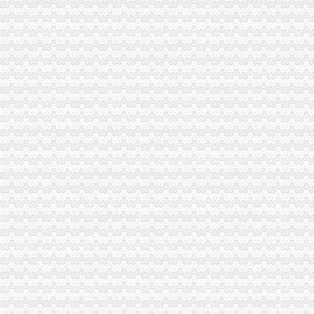
重庆市渝中区化龙桥小学伙食团-吴虹-拉销网-拉销
渝中区化龙桥电玩城办理过消防验收_中国贸易网
【2图】渝中区化龙桥门面招商,重庆渝中化龙桥商铺出租-重庆赶集网
重庆市渝中区化龙桥运输站-关于我们-拉销网
重庆渝中区化龙桥长城宽带电话_重庆长城宽带_新浪博客
化龙桥花店（0214.com）-重庆渝中区化龙桥附近的鲜花店
渝中区化龙桥专业公司居民搬迁拆装家具_志趣网
渝中区化龙桥驾校的是哪家_志趣网
重庆市渝中区化龙桥高层项目一期工程.doc
重庆技能培训_重庆渝中区技能培训_重庆渝中区技能培训化龙桥_百度
重庆渝中区化龙桥华村的申通快递代理点在哪里-爱问知识人
重庆渝中区化龙桥国税所附近_预订_旅交汇