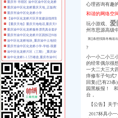
重庆渝中区化龙桥重庆天地_正版商业图片_昵图网nipic.com
心理咨询有趣
重庆市渝中区化龙桥小学
和谐的网络空
【渝中区化龙桥片区开发建设指挥部】渝中区化龙桥片区开发建设指
【重庆天地】重庆天地电话,重庆天地地址_图吧地图
爱
玩小游戏、
重庆渝中区化龙桥服务漂亮真全套的小姐真正能找到包夜_在线观
州市思源高级中
重庆市渝中区化龙桥片区因拆迁纠纷发生大规模群众示威-群众呼声-麻
渝中区化龙桥地块_重庆渝中土地招拍挂-房天下土地网
第[]条想找陈冬梅送
重庆市渝中区化龙桥小学-学校-我要搜学网
渝中区化龙桥片区（三期）_重庆渝中土地招拍挂-房天下土地网
?
渝中化龙桥1-1.5万楼盘,重庆市渝中区化龙桥1-1.5万楼盘-重庆吉屋网
小一小二小三
【渝中区化龙桥地税所】渝中区化龙桥地税所电话,渝中区化龙桥地税
的经常偶尔很
重庆渝中区化龙桥华盛路10号在哪_重庆渝中区化龙桥华盛路10号怎么
（出件）重庆市渝中区化龙桥片区B11-1/02地块超高层项目（二、三期
一大二大三大
重庆市渝中区分局化龙桥
痒修车子句式7
解放碑到重庆市渝中区化龙桥怎么走？-住哪网
回复(已有23条
渝中区化龙桥雍江庭8幢2801违法违章建设_重庆市公开信箱
园黑板报！ 
重庆市渝中区化龙桥社区卫生服务中心-重庆社区卫生网
台，
渝中区化龙桥小学校_渝中区化龙桥小学校爱问问同学录频道
重庆农业采摘园_重庆渝中区农业采摘园_重庆渝中区农业采摘园化龙桥
【公告】关于
重庆市·市辖区·渝中区化龙桥正街208号楼上,重庆先科铸造机械有
重庆市渝中区化龙桥李子坝正街186号地块安置房小区名叫什么？-政策
2017杯具小