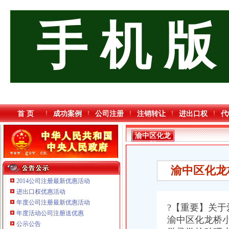
手 机 版
首 页
成功案例
公司注册
注销转让
进出口权
代
渝中区化龙
桥
渝中区化龙
2014公司注册最新优惠活动
进出口权优惠活动
年度公司注册最新优惠活动
?【重要】关
年度活动公司注册送优惠
渝中区化龙桥小
公示公告
重庆海谛升进出口贸易有限公司 渝北100万 （进出口权）