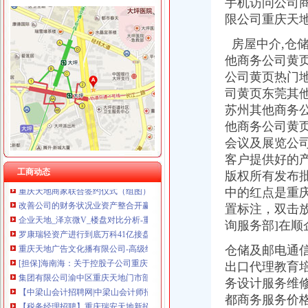
手机访问公司
限公司重庆天
房屋中介,仓
他商务公司黄
重庆天地财务公司
公司黄页热门
重庆太实业（集团）股份有限公司对外投资暨关联交易公告_财经_
陕西天地财务会计技术培训中心怎么样-爱问知识人
司黄页东莞其
万科融创分别接手重庆两大烂尾高楼易主_第一财经
苏州其他商务
万科融创分别接手重庆两大烂尾高楼易主_东方财富网
他商务公司黄
海南海股份有限公司关於控股子公司重庆天地业有限责任公司对其
会议及展览公
海南海：关于拟转让重庆市忠县同正小额贷款有限责任公司股权的提
客户提供好的产
（财务管理部）预付卡销售收银员_华润置地（重庆）有限公司招聘信
工商动态
版权所有发布
重庆天地商家联合签约仪式（组图）（2）-地产新闻-重庆乐居网
中的红点是重
改善公司的财务状况业资产整合开赢利空间-搜狐财经
企业天地_泽京微V_楼盘对比分析-重庆乐居
置标注，双击
罗康瑞轻资产进行到底万科41亿接盘重庆天地土储大礼包_搜狐财经_
询服务部]在
重庆天地广告文化播有限公司-高级经理-人和网
仓储及邮电通
[担保]海南海：关于控股子公司重庆天地业有限责任公司对其控股
集团有限公司渝中区重庆天地门市部_【信用信息_诉讼信息_财务信
出口代理教育
【中梁山会计招聘网|中梁山会计师招聘信息】-重庆58同城
务设计服务维
【税务经理招聘】重庆瑞安天地新招聘信息-聘网
都商务服务价
（财务管理部）现场收银员_华润置地（重庆）有限公司招聘信息—