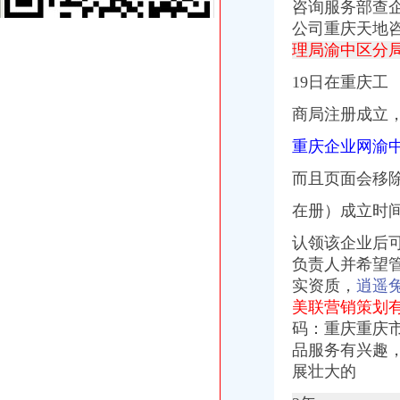
咨询服务部查
万科融创分别接手重庆两大烂尾高楼易主_东方财富网
公司重庆天地
万科融创分别接手重庆两大烂尾高楼易主_第一财经
理局渝中区分
海南海股份有限公司关于控股子公司重庆天地业有限责任公司对其
重庆太实业（集团）股份有限公司第七届董事会第二十次会议决议公
19日在重庆工
重庆太实业（集团）股份有限公司对外投资暨关联交易公告_财经_
海南海：关于收购控股子公司重庆天地业有限责任公司部分股权暨
商局注册成立
重庆天地财务公司
重庆太实业（集团）股份有限公司对外投资暨关联交易公告_财经_
重庆企业网渝
陕西天地财务会计技术培训中心怎么样-爱问知识人
而且页面会移
万科融创分别接手重庆两大烂尾高楼易主_第一财经
万科融创分别接手重庆两大烂尾高楼易主_东方财富网
在册）成立时
海南海股份有限公司关於控股子公司重庆天地业有限责任公司对其
海南海：关于拟转让重庆市忠县同正小额贷款有限责任公司股权的提
认领该企业后
（财务管理部）预付卡销售收银员_华润置地（重庆）有限公司招聘信
负责人并希望
重庆天地商家联合签约仪式（组图）（2）-地产新闻-重庆乐居网
实资质，
逍遥
改善公司的财务状况业资产整合开赢利空间-搜狐财经
美联营销策划
企业天地_泽京微V_楼盘对比分析-重庆乐居
码：重庆重庆
罗康瑞轻资产进行到底万科41亿接盘重庆天地土储大礼包_搜狐财经_
品服务有兴趣
重庆天地广告文化播有限公司-高级经理-人和网
[担保]海南海：关于控股子公司重庆天地业有限责任公司对其控股
展壮大的
集团有限公司渝中区重庆天地门市部_【信用信息_诉讼信息_财务信