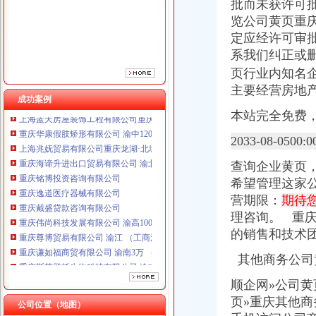
重庆铭博投资咨询有限公司
批而未获许可
重庆逸道医疗器械有限公司
览公司黄页重
重庆戴盛贷款咨询有限公司
定应经许可审
重庆伟尚科技发展有限公司 渝高100万 （工商注册）
系我们纠正或
重庆尊博贸易有限公司 渝江 （工商注册）
页行业内知名
重庆谦如福商贸有限公司 渝南3万 （公司转让）
主要经营房地
重庆斯苔登托生物科技有限公司 渝南10万 （工商注册）
成功案例
上海蓝天房屋装饰工程有限公司重庆分公司 渝北 （工商注册）
本站完全免费
重庆华康假肢矫形有限公司 渝中120万 （增资）
上海兆妩贸易有限公司重庆龙湖·北城天街分公司 （工商注册）
2033-08-050
重庆海谛升进出口贸易有限公司 渝北100万 （进出口权）
重庆铭博投资咨询有限公司
查询企业黄页
重庆逸道医疗器械有限公司
希望管理这家公司
重庆戴盛贷款咨询有限公司
营期限：
期待
重庆伟尚科技发展有限公司 渝高100万 （工商注册）
理咨询。 重
重庆尊博贸易有限公司 渝江 （工商注册）
的销售和技术
重庆谦如福商贸有限公司 渝南3万 （公司转让）
重庆斯苔登托生物科技有限公司 渝南10万 （工商注册）
其他商务公司
上海蓝天房屋装饰工程有限公司重庆分公司 渝北 （工商注册）
重庆华康假肢矫形有限公司 渝中120万 （增资）
顺企网»公司黄
上海兆妩贸易有限公司重庆龙湖·北城天街分公司 （工商注册）
页»重庆其他
公司位置（地图）