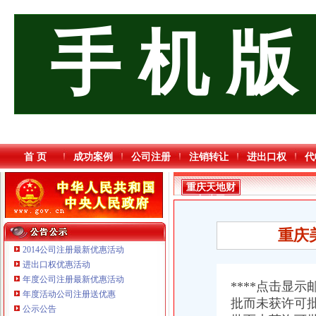
手 机 版
首 页
成功案例
公司注册
注销转让
进出口权
代
重庆天地财
务公司
重庆
2014公司注册最新优惠活动
进出口权优惠活动
年度公司注册最新优惠活动
****点击显
年度活动公司注册送优惠
批而未获许可
重庆海谛升进出口贸易有限公司 渝北100万 （进出口权）
公示公告