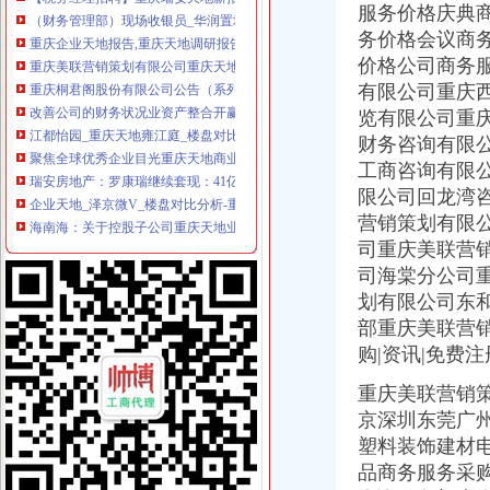
服务价格庆典
重庆企业天地报告,重庆天地调研报告-FanWenQ.cn
务价格会议商
重庆美联营销策划有限公司重庆天地咨询服务部
价格公司商务
重庆桐君阁股份有限公司公告（系列）_焦点_新浪财经_新浪网
有限公司重庆
改善公司的财务状况业资产整合开赢利空间-搜狐财经
江都怡园_重庆天地雍江庭_楼盘对比分析-重庆乐居
览有限公司重
聚焦全球优秀企业目光重庆天地商业集群发布会圆满举行-活动-重庆
财务咨询有限
瑞安房地产：罗康瑞继续套现：41亿把重庆天地126万平米土地卖给万
工商咨询有限
企业天地_泽京微V_楼盘对比分析-重庆乐居
限公司回龙湾
海南海：关于控股子公司重庆天地业有限责任公司对外投资暨关联
营销策划有限
海南海：关于控股子公司重庆天地业有限责任公司对外投资暨关联
司重庆美联营
海南海：关于拟转让重庆市忠县同正小额贷款有限责任公司股权的提
司海棠分公司
重庆三峡水利电力（集团）股份有限公司第六届董事会第一次会议决议
重庆三峡水利电力（集团）股份有限公司第六届董事会第一次会议决议
划有限公司东
重庆浩博天地附近会计招聘|重庆浩博天地附近会计职位信息汇总|重庆
部重庆美联营销
海南海股份有限公司关於控股子公司重庆天地业有限责任公司对其
购|资讯|免费
重庆天地商家联合签约仪式（组图）（2）-地产新闻-重庆乐居网
[关联交易]海南海：关于控股子公司重庆天地业有限责任公司对外
重庆美联营销
（财务管理部）预付卡销售收银员_华润置地（重庆）有限公司招聘信
京深圳东莞广
海南海股份有限公司关于控股子公司重庆天地业有限责任公司对其
塑料装饰建材
重庆天地和工厂价装修模式有什么优势？值得信赖吗？-家居装修-六安
品商务服务采
陕西天地财务会计技术培训中心怎么样-爱问知识人