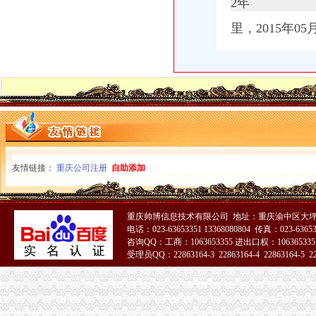
2年
【中梁山会计招聘网|中梁山会计师招聘信息】-重庆58同城
【税务经理招聘】重庆瑞安天地新招聘信息-聘网
里，2015年0
（财务管理部）现场收银员_华润置地（重庆）有限公司招聘信息—
重庆企业天地报告,重庆天地调研报告-FanWenQ.cn
重庆美联营销策划有限公司重庆天地咨询服务部
重庆桐君阁股份有限公司公告（系列）_焦点_新浪财经_新浪网
改善公司的财务状况业资产整合开赢利空间-搜狐财经
江都怡园_重庆天地雍江庭_楼盘对比分析-重庆乐居
聚焦全球优秀企业目光重庆天地商业集群发布会圆满举行-活动-重庆
瑞安房地产：罗康瑞继续套现：41亿把重庆天地126万平米土地卖给万
企业天地_泽京微V_楼盘对比分析-重庆乐居
海南海：关于控股子公司重庆天地业有限责任公司对外投资暨关联
友情链接：
重庆公司注册
自助添加
海南海：关于控股子公司重庆天地业有限责任公司对外投资暨关联
海南海：关于拟转让重庆市忠县同正小额贷款有限责任公司股权的提
重庆三峡水利电力（集团）股份有限公司第六届董事会第一次会议决议
重庆帅博信息技术有限公司 地址：重庆渝中区大坪
重庆三峡水利电力（集团）股份有限公司第六届董事会第一次会议决议
电话：023-63653351 13368080804 传真：023-6365
重庆浩博天地附近会计招聘|重庆浩博天地附近会计职位信息汇总|重庆
咨询QQ：工商：1063653355 进出口权：1063653355
受理员QQ：22863164-3 22863164-4 22863164-5 228
海南海股份有限公司关於控股子公司重庆天地业有限责任公司对其
重庆天地商家联合签约仪式（组图）（2）-地产新闻-重庆乐居网
51La
[关联交易]海南海：关于控股子公司重庆天地业有限责任公司对外
（财务管理部）预付卡销售收银员_华润置地（重庆）有限公司招聘信
海南海股份有限公司关于控股子公司重庆天地业有限责任公司对其