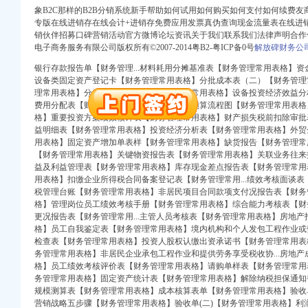
象B2C那样的B2B分销系统新手帮助如何试用如何购买如何支付如何续费
专版在线进销存在线会计+进销存免费应用发票真伪查询现金流量表在线进销存
销伙伴招募口碑营销活动官方微博论坛资讯关于我们联系我们法律声明合作
注册）
电子商务服务有限公司版权所有©2007-2014粤B2-粤ICP备0号
解放碑财务公
银行存款报告单【财务管理...材料耗用分摊基准表【财务管理常用表格】
）
设备类固定资产登记卡【财务管理常用表格】分批成本表（二）【财务管理
工商注册）
理常用表格】分批成本表（一）【财务管理常用表格】设备投资经济效益分
北 （工商注册）
费用分配表【财务管理常用表格】成本费用预算流程图【财务管理常用表格
）
格】重要投资方案绩效核计表【财务管理常用表格】财产损失税前扣除审批
益明细表【财务管理常用表格】投资经济分析表【财务管理常用表格】外贸
司 （工商注册）
用表格】固定资产增加单表样【财务管理常用表格】缺货报告【财务管理常
进出口权）
【财务管理常用表格】关键物资报告表【财务管理常用表格】关联业务往来
益及利益管理表【财务管理常用表格】库存现金差点报告表【财务管理常用
用表格】扣缴企业所得税合同备案登记表【财务管理常用...绩效考核面谈
税管理台账【财务管理常用表格】非居民项目合同款项支付况报告表【财务管
注册）
格】管理岗位员工绩效考核手册【财务管理常用表格】综合能力考核表【财
更况报告表【财务管理常用...主管人员考核表【财务管理常用表格】房地
格】员工自我鉴定表【财务管理常用表格】境内机构和个人发包工程作业或劳
）
检查表【财务管理常用表格】投资人股权认缴出资承诺书【财务管理常用表
工商注册）
务管理常用表格】非居民企业承包工程作业和提供劳务享受税收协...房地
北 （工商注册）
格】员工绩效考核评价表【财务管理常用表格】请购单样表【财务管理常用
）
务管理常用表格】固定资产统计表【财务管理常用表格】解除纳税担保通知
司 （工商注册）
规模测算表【财务管理常用表格】成本核算表单【财务管理常用表格】验收单
营销战略五步骤【财务管理常用表格】验收单(二)【财务管理常用表格】利