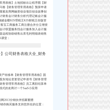
常用表格】土地招标出让程序图【财
问卷【财务管理常用表格】预算申请
搜索友商网融资创业项目创业故事创
计财务会计财务分析代理记账会计服
金蝶KIS理税王KIS财税王你版管
户迎客宝工商服务工商注册合并分立增资
会计联盟服务找会计服务加入会计服
器远程协助销售出库毛利明细表销售
S课堂：
全】公司财务表格大全_财务
】资产转移单【财务管理常用表格】固
股东地址变更登记申请书【财务管理
财务管理常用表格】员工离职结算单
式的友商讨一个SaaS小应用
网2013分销伙伴招募繁體
+进销存购买服务支持您所在的位置：