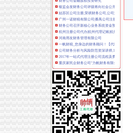
银监会发财务公司评级将向社会公开作为监管依
姑苏区公司注册,荣祺财务公司,公司注册公司_
广州一诺财税有限公司|番禺公司注册|番禺注册公
财务公司召开新核心业务系统资金预算功能研
杭州注册公司代办|杭州代理记账|杭州代理记账
河南用友财务管理有限公司
一帆财税_您身边的财务顾问！【代理记账-公司
公司财务分析与风险防范资深讲师,11月13日上
2017年一站式代理注册公司流程及费用得多少
重庆家民企财务公司“力帆财务有限公司”正式开
六安市鸿远财务有限公司
清华控股集团财务有限公司
长沙财务咨询公司_长沙代理记账公司_长沙会
深圳代理注册公司|深圳财务公司|专业注册深圳
财务公司盈利能力有待提高_财经频道_同花顺
央企财务公司谋变-新闻频道-和讯网
无锡财务公司,无锡财务外包,无锡财务顾问,无锡
天津代理记账-天津代理记账公司-天津财务公司
榆林代理注册公司_榆林代理记账_榆林工商代办
财务公司如何向产业银行转型-银行频道-和讯网
页
广州注册公司_广州工商注册_广州公司注册代理