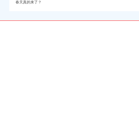
据_财经_腾讯网
春天真的来了？
天助网
司|番禺财务公司|番禺
讨会
服务-杭州臻言财务咨询
注册变更-深圳宝安沙井
海报表分析培训-中华
钱-郑州久之荣财务服
业-旅游频道-华龙网
计服务代办_长沙恒川财
公司天天价
财经
财税顾问,无
-天津代办营业执照-天津
_榆林财务公司_榆林
-广州角斗士财务,专