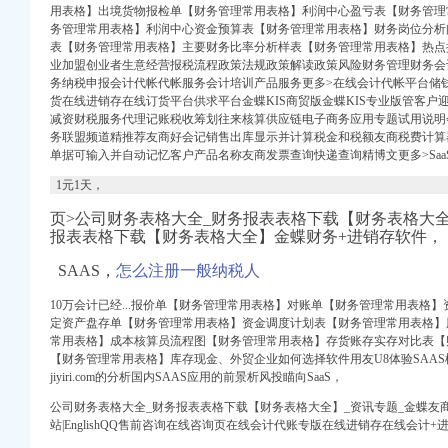
用表格】出境货物报检单【财务管理常用表格】利润中心盈亏表【财务管理
务管理常用表格】利润中心资金预算表【财务管理常用表格】财务岗位分析
表【财务管理常用表格】主要财务比率分析样表【财务管理常用表格】热点
业加盟创业者生意经营报税流程政策法规政策解读政策风险财务管理财务会
务纳税申报会计代帐代帐服务会计培训产品服务更多>在线会计代帐平台储钱罐
货在线进销存在线订货平台供求平台金蝶KIS商贸版金蝶KIS专业版管客
减资财税服务代理记账税收筹划往来核算供应链电子商务应用专题试用说明
务联盟频道精推荐友商好会记销售出库显示并计算税金和税额友商税费计算
山梦雪财务咨询有限
单据可输入并自动记忆客户产品名称友商发票查询快递查询精博文更多>Saa
1元1天，
格大全】_资讯专题_金
页>公司财务表格大全_财务报表表格下载【财务表格大
财务代理|大连代理记帐
报表表格下载【财务表格大全】金蝶财务+进销存软件，
公司注册|选欣荣会计
SAAS，
怎么注册一般纳税人
之星
10万会计已经...报价单【财务管理常用表格】对账单【财务管理常用表格
定资产盘存单【财务管理常用表格】资金调度计划表【财务管理常用表格】
常用表格】成本核算员流程图【财务管理常用表格】存货账存实存对比表【
代理记账,工商注
【财务管理常用表格】库存现金、外贸企业如何选择软件用友U8体验SAAS模
jiyiri.com的分析国内SAAS应用的前景析风投瞄向SaaS，
州茂之盛财务咨询有限公
兼职会计,代理记账
公司财务表格大全_财务报表表格下载【财务表格大全】_资讯专题_金蝶友商
站|EnglishQQ售前咨询在线咨询页在线会计代账专版在线进销存在线会计