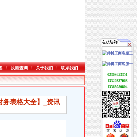
名
执照查询
关于我们
联系我们
02363653351
13320337068
13368080804
财务表格大全】_资讯