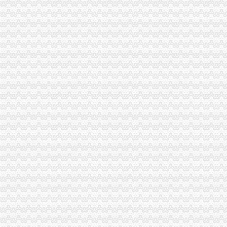
合肥注册公司|合肥公司注册|合肥会计代账|合肥蜀山区财务公司-合肥峻
财务公司
央企财务公司谋变-新闻频道-和讯网
企业财务管理培训,财务培训课程,税务培训课程-铂略咨询,财税培
财务公司金融股权投资研究
唐山代理记账,唐山注册公司,唐山财务咨询-唐山梦雪财务咨询有限
五粮液集团财务有限公司
杭州代办公司注册|杭州代理公司注册|杭州铭悦财务咨询有限公司
公司财务表格大全_财务报表表格下载【财务表格大全】_资讯专题_金
大连公司注册|大连注册公司|大连代办公司|大连财务代理|大连代理记帐
财务咨询-会计-企业服务
武汉会计代帐公司|代账会计|武汉工商代理|代办公司注册|选欣荣会计
公司财务制度
北京中企昌会计服务公司--会计公司,财务公司,代理记账,工商注
中国核工业建设集团财务有限公司>页
郑州财务公司|郑州财务会计|郑州工商注册-郑州茂之盛财务咨询有限公
成都企为财务咨询有限公司成都好的财务服务,兼职会计,代理记账
财务公司金融股权投资研究
银监会发财务公司评级将向社会公开作为监管依据_财经_腾讯网
姑苏区公司注册,荣祺财务公司,公司注册公司_天助网
广州一诺财税有限公司|番禺公司注册|番禺注册公司|番禺财务公司|番禺
财务公司召开新核心业务系统资金预算功能研讨会