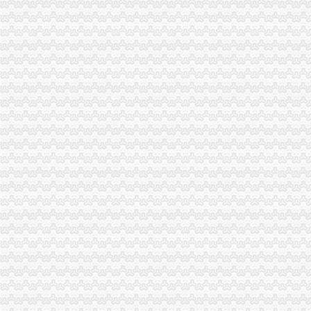
某建筑公司财务制度（转载）_会计_天涯论坛_天涯社区
页--天津市滨海财务服务中心
《公司财务管理》100篇第一文库网
上市公司频财务造丑闻-股票频道-金融界
西安财务公司/公司注册,西安代办营业执照,西安工商注册/代办公司-
保会通财务软件,保会软件官网
广州澄朗财务咨询有限公司,广州注册公司,大石财务公司,大石注
苏州代理记账公司_苏州代办注册公司_苏州代办营业执照_哪家好_苏州
224家财务公司2015年净赚584亿元_新浪新闻
公司财务会计-法律快车公司法
大连公司注册|大连注册公司|大连代办公司|大连财务代理|大连代理记帐
广州鸿顺财务咨询有限公司_创业好帮手
西安注册公司_西安代理注册公司_西安财务公司_财税代理_社保代办-
成都哪家财务公司比较专业
财务公司迎资产证券化机遇_财经_环球网
深圳代理记账【宝安区松岗创利财务公司】沙井注册公司,公明出口退税
公司财务表格大全_财务报表表格下载【财务表格大全】_资讯专题_金
温州会计培训_温州工商代理_温州财税代理_温州金算盘财务管理有限
合肥注册公司|合肥公司注册|合肥会计代账|合肥蜀山区财务公司-合肥峻