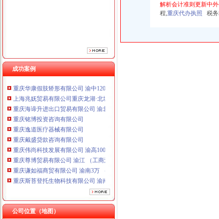
解析会计准则更新中外
重庆逸道医疗器械有限公司
程,
重庆代办执照
税务培
重庆戴盛贷款咨询有限公司
重庆伟尚科技发展有限公司 渝高100万 （工商注册）
重庆尊博贸易有限公司 渝江 （工商注册）
重庆谦如福商贸有限公司 渝南3万 （公司转让）
重庆斯苔登托生物科技有限公司 渝南10万 （工商注册）
成功案例
上海蓝天房屋装饰工程有限公司重庆分公司 渝北 （工商注册）
重庆华康假肢矫形有限公司 渝中120万 （增资）
上海兆妩贸易有限公司重庆龙湖·北城天街分公司 （工商注册）
重庆海谛升进出口贸易有限公司 渝北100万 （进出口权）
重庆铭博投资咨询有限公司
重庆逸道医疗器械有限公司
重庆戴盛贷款咨询有限公司
重庆伟尚科技发展有限公司 渝高100万 （工商注册）
重庆尊博贸易有限公司 渝江 （工商注册）
重庆谦如福商贸有限公司 渝南3万 （公司转让）
重庆斯苔登托生物科技有限公司 渝南10万 （工商注册）
上海蓝天房屋装饰工程有限公司重庆分公司 渝北 （工商注册）
重庆华康假肢矫形有限公司 渝中120万 （增资）
上海兆妩贸易有限公司重庆龙湖·北城天街分公司 （工商注册）
公司位置（地图）