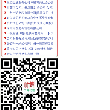
姑苏区公司注册,荣祺财务公司,公司注册公司_天助网
广州一诺财税有限公司|番禺公司注册|番禺注册公司|番禺财务公司|番禺
财务公司召开新核心业务系统资金预算功能研讨会
杭州注册公司代办|杭州代理记账|杭州代理记账服务-杭州臻言财务咨询
河南用友财务管理有限公司
一帆财税_您身边的财务顾问！【代理记账-公司注册变更-深圳宝安沙井
公司财务分析与风险防范资深讲师,11月13日上海报表分析培训-中华
2017年一站式代理注册公司流程及费用得多少钱-郑州久之荣财务服
重庆家民企财务公司“力帆财务有限公司”正式开业-旅游频道-华龙网
六安市鸿远财务有限公司
清华控股集团财务有限公司
长沙财务咨询公司_长沙代理记账公司_长沙会计服务代办_长沙恒川财
深圳代理注册公司|深圳财务公司|专业注册深圳公司天天价
财务公司盈利能力有待提高_财经频道_同花顺财经
央企财务公司谋变-新闻频道-和讯网
无锡财务公司,无锡财务外包,无锡财务顾问,无锡财税顾问,无
天津代理记账-天津代理记账公司-天津财务公司-天津代办营业执照-天津
榆林代理注册公司_榆林代理记账_榆林工商代办_榆林财务公司_榆林
财务公司如何向产业银行转型-银行频道-和讯网
页
广州注册公司_广州工商注册_广州公司注册代理-广州角斗士财务,专