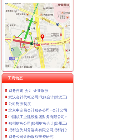
财务公司
央企财务公司谋变-新闻频道-和讯网
企业财务管理培训,财务培训课程,税务培训课程-铂略咨询,财税培
财务公司金融股权投资研究
唐山代理记账,唐山注册公司,唐山财务咨询-唐山梦雪财务咨询有限
五粮液集团财务有限公司
杭州代办公司注册|杭州代理公司注册|杭州铭悦财务咨询有限公司
公司财务表格大全_财务报表表格下载【财务表格大全】_资讯专题_金
工商动态
大连公司注册|大连注册公司|大连代办公司|大连财务代理|大连代理记帐
财务咨询-会计-企业服务
武汉会计代帐公司|代账会计|武汉工商代理|代办公司注册|选欣荣会计
公司财务制度
北京中企昌会计服务公司--会计公司,财务公司,代理记账,工商注
中国核工业建设集团财务有限公司>页
郑州财务公司|郑州财务会计|郑州工商注册-郑州茂之盛财务咨询有限公
成都企为财务咨询有限公司成都好的财务服务,兼职会计,代理记账
财务公司金融股权投资研究
银监会发财务公司评级将向社会公开作为监管依据_财经_腾讯网