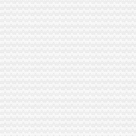
杭州注册公司代办|杭州代理记账|杭州代理记账服务-杭州臻言财务咨询
河南用友财务管理有限公司
一帆财税_您身边的财务顾问！【代理记账-公司注册变更-深圳宝安沙井
公司财务分析与风险防范资深讲师,11月13日上海报表分析培训-中华
2017年一站式代理注册公司流程及费用得多少钱-郑州久之荣财务服
重庆家民企财务公司“力帆财务有限公司”正式开业-旅游频道-华龙网
六安市鸿远财务有限公司
清华控股集团财务有限公司
长沙财务咨询公司_长沙代理记账公司_长沙会计服务代办_长沙恒川财
深圳代理注册公司|深圳财务公司|专业注册深圳公司天天价
财务公司盈利能力有待提高_财经频道_同花顺财经
央企财务公司谋变-新闻频道-和讯网
无锡财务公司,无锡财务外包,无锡财务顾问,无锡财税顾问,无
天津代理记账-天津代理记账公司-天津财务公司-天津代办营业执照-天津
榆林代理注册公司_榆林代理记账_榆林工商代办_榆林财务公司_榆林
财务公司如何向产业银行转型-银行频道-和讯网
页
广州注册公司_广州工商注册_广州公司注册代理-广州角斗士财务,专
昆明财务代理记账,昆明税务代理,昆明财务公司-昆明卓远财务管理
海南博利通财务咨询有限公司
广州浩轩财税-广州财务公司|广州财税公司