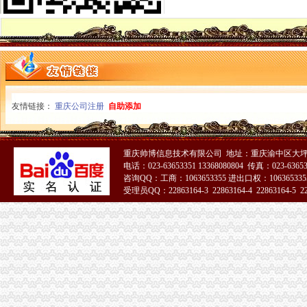
昆明财务代理记账,昆明税务代理,昆明财务公司-昆明卓远财务管理
海南博利通财务咨询有限公司
广州浩轩财税-广州财务公司|广州财税公司
某建筑公司财务制度（转载）_会计_天涯论坛_天涯社区
页--天津市滨海财务服务中心
《公司财务管理》100篇第一文库网
上市公司频财务造丑闻-股票频道-金融界
友情链接：
西安财务公司/公司注册,西安代办营业执照,西安工商注册/代办公司-
重庆公司注册
自助添加
保会通财务软件,保会软件官网
广州澄朗财务咨询有限公司,广州注册公司,大石财务公司,大石注
苏州代理记账公司_苏州代办注册公司_苏州代办营业执照_哪家好_苏州
重庆帅博信息技术有限公司 地址：重庆渝中区大坪
224家财务公司2015年净赚584亿元_新浪新闻
电话：023-63653351 13368080804 传真：023-6365
公司财务会计-法律快车公司法
咨询QQ：工商：1063653355 进出口权：1063653355
受理员QQ：22863164-3 22863164-4 22863164-5 228
大连公司注册|大连注册公司|大连代办公司|大连财务代理|大连代理记帐
广州鸿顺财务咨询有限公司_创业好帮手
51La
西安注册公司_西安代理注册公司_西安财务公司_财税代理_社保代办-
成都哪家财务公司比较专业
财务公司迎资产证券化机遇_财经_环球网
深圳代理记账【宝安区松岗创利财务公司】沙井注册公司,公明出口退税
公司财务表格大全_财务报表表格下载【财务表格大全】_资讯专题_金
温州会计培训_温州工商代理_温州财税代理_温州金算盘财务管理有限