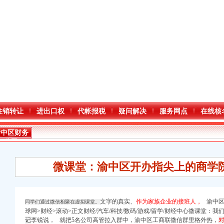
注销转让
进出口权
代帐报税
疑问解决
服务网点
在线核
渝中区财务
公司
微课堂：渝中区开办指尖上的商学院
文字的真实、
作为家族企业的接班人，
渝中区
同学们通过微信相聚在虚拟课堂。
球网>财经>滚动>正文财经/汽车/科技/数码/游戏/留学/财经中心微课堂：
进出口权）
记
李锐说， 就把5名公司高管拉入群中，渝中区工商联微信群里格外热，