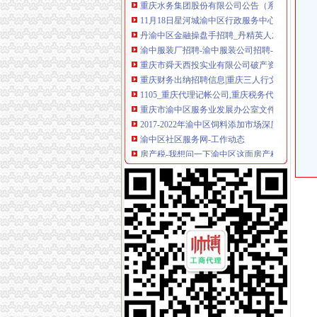
11月18日星河城渝中区行政服务中心新址装饰
丹渝中区金融操盘手招聘_丹精英人才网
渝中服装厂招聘-渝中服装公司招聘-渝中服装企
重庆市舜天西投实业有限公司破产资产_重庆市
重庆财务出纳招聘信息|重庆三人行文化用品有
1105_重庆代理记帐公司,重庆税务代理,重庆税
重庆市渝中区服务业发展办公室文件.doc
2017-2022年渝中区饲料添加市场深度分析及
渝中区社区服务网-工作动态
房产税-我想问一下渝中区这面房产税是从价计
西南证券委任张刚等5人为董事聘李波和赵天才为
渝中区区级机关事务管理局机构设置及工作职责.
重庆招聘业务部经理（副经理）_重庆市渝中区
供渝中区高铁桥梁涵洞补漏专业堵水漏公司_乐
股票开户30秒预约开户,超低佣金,全国知名券商
【58同城】临汾财务会计_临汾财会_临汾评估
【渝中区财务会计|渝中区财务代理公司|渝中区评
重庆市渝中区人力资源和社会保障局
厂家,价格,图片_重庆市渝中区汇融小额贷款有
2016年版重庆市渝中区招商引资项目策划咨询
重庆市财政局：2016年度会计从业资格无纸化