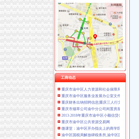
渝中区财务公司
微课堂：渝中区开办指尖上的商学院_财经_环
丹渝中区金融操盘手招聘_丹精英人才网
2013-2018年重庆市渝中区小额信贷公司项目
厂家,价格,图片_重庆市渝中区汇融小额贷款有
重庆市舜天西投实业有限公司破产资产_重庆市
2016年版重庆市渝中区招商引资项目策划咨询
供渝中区高铁桥梁涵洞补漏专业堵水漏公司_乐
工商动态
重庆市渝中区人力资源和社会保障局
重庆市渝中区服务业发展办公室文件.doc
重庆财务出纳招聘信息|重庆三人行文化用品有
重庆市烟草公司渝中分公司闲置房屋招租项目二
2013-2018年重庆市渝中区小额信贷公司项目
重庆市渝中区公共资源交易网
微课堂：渝中区开办指尖上的商学院_财经_环
渝中区国税局解放碑税务所,渝中区国税局解放
重庆水务集团股份有限公司公告（系列）|监事|