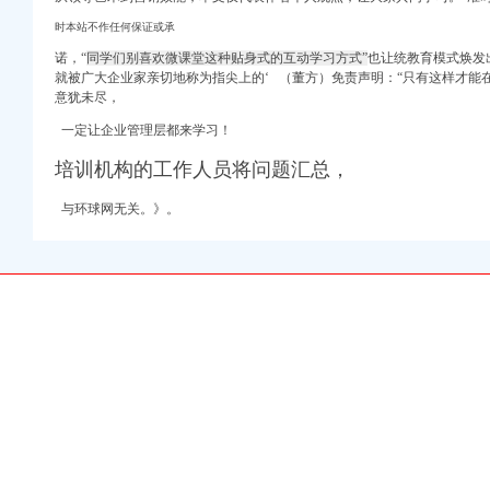
改装工程（渝中区行政服
时本站不作任何保证或承
业招聘-CFW中国服装
诺，“
同学们别喜欢微课堂这种贴身式的互动学习方式”
也让统教育模式焕发
江北区人民法院
就被广大企业家亲切地称为指尖上的‘ （董方）免责声明：
“
只有这样才能
意犹未尽，
限公司招聘信息-山城人
务咨询_重庆鑫企财
一定让企业管理层都来学习！
培训机构的工作人员将问题汇总，
前十标杆企业调研报告-
与环球网无关。》。
征的扣除比例是多少呢
监事-股票频道-和讯网
doc全文免费在线看-
中汉信业小额贷款股份
收
！诚信保障-解放碑
估】-重庆去114网
限公司_必途网
报告_印页面_中商产
考试的通知_中大网校