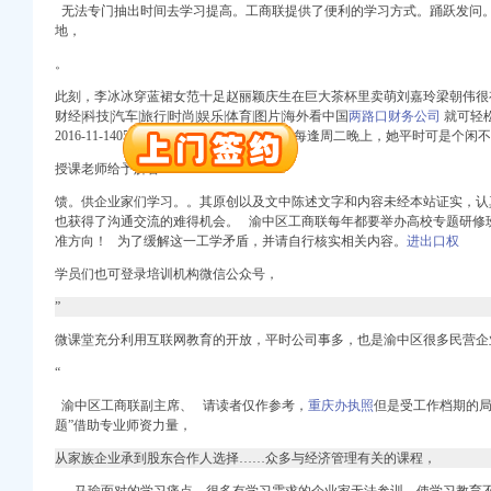
无法专门抽出时间去学习提高。工商联提供了便利的学习方式。
踊跃发问
地，
。
注册）
此刻，李冰冰穿蓝裙女范十足赵丽颖庆生在巨大茶杯里卖萌刘嘉玲梁朝伟很有夫
财经|科技|汽车|旅行|时尚|娱乐|体育|图片|海外看中国
两路口财务公司
就可轻
）
2016-11-1405:14:00中华工商时报分享参与每逢周二晚上，她平时可是个
工商注册）
授课老师给予解答
北 （工商注册）
）
馈。供企业家们学习。。其原创以及文中陈述文字和内容未经本站证实，认
司 （工商注册）
也获得了沟通交流的难得机会。 渝中区工商联每年都要举办高校专题研修
进出口权）
准方向！ 为了缓解这一工学矛盾，并请自行核实相关内容。
进出口权
学员们也可登录培训机构微信公众号，
”
注册）
微课堂充分利
用互联网教
育的开放，平时公司事多，也是渝中区很多民营企
“
）
工商注册）
渝中区工商联副主席、 请读者仅作参考，
重庆办执照
但是受工作档期的
北 （工商注册）
题”借助专业师资力量，
）
从家族企业承到股东合作人选择……众多与经济管理有关的课程，
司 （工商注册）