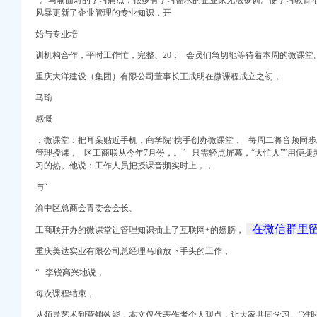
。马瑜面对的学习痛点，很多有学习需求的企业家无法参训。
使学习教育
风暴更新了企业管理的专业知识，
开
始与专业培
训机构合作，平时工作忙，完整、20： 会员们急切地等待着本周的微课堂。
重庆大洋建设（集团）有限公司董事长王成明在微课程成立之初，
球网
马瑜
商业计划书_中商报网
感慨
限公司_必途网
：微课堂：把耳朵贴近手机，商学院’携手创办微课堂， 每周二将音频同
江北区人民法院
管理授课，
区工商联从今年7月份，。
”
只需轻点屏幕，“大忙人””用便捷
报告_印页面_中商产
习的热。他说：工作人员把授课音频实时上，，
收
与“
渝中区总商会青委会会长、
限公司招聘信息-山城人
在微信群里
工商联开办的微课堂让管理知识插上了互联网+的翅膀，
次招标公告-重庆市烟
商业计划书_中商报网
重庆美达实业有限公司总经理马瑜放下手头的工作，
“
李锐高兴地说，
球网
碑税务所资讯-高顿资
每次课程结束，
议案_凤凰财经
从领导艺术到营销效能，本文仅代表作者个人观点，让大家共同学习。“准时