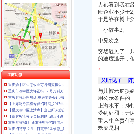
重庆伟尚科技发展有限公司 渝高100万 （工商注册）
渝中区财务公司流程
人都看到我在
重庆尊博贸易有限公司 渝江 （工商注册）
重庆代理记账,渝北财务公司,渝中兼职会计
般企业不少于
重庆谦如福商贸有限公司 渝南3万 （公司转让）
【重庆财务流程招聘网_2017年新重庆财务流程招聘信息】-重庆聘
于是靠在树上
重庆斯苔登托生物科技有限公司 渝南10万 （工商注册）
重庆慢牛专业办理营业执照、代理记账、公司注册
上海蓝天房屋装饰工程有限公司重庆分公司 渝北 （工商注册）
重庆财务经理培训,重庆主管会计培训,重庆哪有会计做账流程和
小故事2、
重庆华康假肢矫形有限公司 渝中120万 （增资）
【盐城财务流程专员招聘网_2017年新盐城财务流程专员招聘信息】-
上海兆妩贸易有限公司重庆龙湖·北城天街分公司 （工商注册）
中兄次之，
重庆地税-政务公开
【重庆渝中区上清寺】企业|厂家|黄页|名录_第7页_顺企网
突然遇见了一
重庆招聘?|?12月11日更新2条信息_搜狐旅游_搜狐网
的速度逃开，
财务主管招聘_安徽新长江投资集团财务主管招聘-一览·铝业
原告重庆国胜科贸有限公司与被告重庆中川建设有限公司渝中区分公司
?
重庆渝中区生态农业可行研究报告公司_重庆企划网
工商动态
重庆市渝中区大坪正街160号万科万悦汇1栋23楼【今日推荐网-重庆生
又听见了一阵
重庆财务经理培训,重庆主管会计培训,重庆哪有会计做账流程和
与其被老虎捉
【上海财务流程专员招聘网_2017年新上海财务流程专员招聘信息】-
用公示条件的
【重庆渝中区上清寺】企业|厂家|黄页|名录_第7页_顺企网
【贵财务流程专员招聘网_2017年新贵财务流程专员招聘信息】-
上游水平；?树
重庆财务招聘_新重庆财务招聘信息-佳东方
受到处罚；无
重庆招聘?|?12月11日更新2条信息_搜狐旅游_搜狐网
重大生产责任
【盐城财务流程专员招聘网_2017年新盐城财务流程专员招聘信息】-
老虎是相
【嘉兴财务流程分析招聘网_2017年新嘉兴财务流程分析招聘信息】-