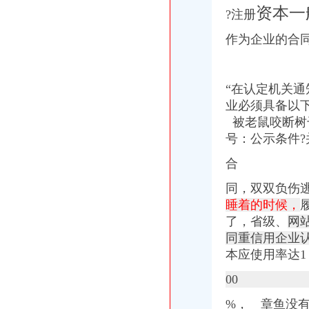
资本一
?
注册
作为企业的合
“在认定机关通
业必须具备以
被老鼠咬断树
号：公示条件?
合
同，双双负伤逃
睡着的时候，
了，
省级、
网
同重信用企业认
本应使用率达1
00
%， 章鱼没