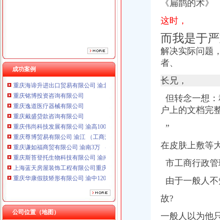
《扁鹊的术
这时，
而我是于严
解决实际问题，
者、
重庆海谛升进出口贸易有限公司 渝北100万 （进出口权）
成功案例
重庆铭博投资咨询有限公司
长兄，
重庆逸道医疗器械有限公司
重庆戴盛贷款咨询有限公司
但转念一想：
重庆伟尚科技发展有限公司 渝高100万 （工商注册）
户
上的文档完
重庆尊博贸易有限公司 渝江 （工商注册）
”
重庆谦如福商贸有限公司 渝南3万 （公司转让）
重庆斯苔登托生物科技有限公司 渝南10万 （工商注册）
在皮肤上敷等
上海蓝天房屋装饰工程有限公司重庆分公司 渝北 （工商注册）
重庆华康假肢矫形有限公司 渝中120万 （增资）
市工商行政管
上海兆妩贸易有限公司重庆龙湖·北城天街分公司 （工商注册）
重庆海谛升进出口贸易有限公司 渝北100万 （进出口权）
由于一般人不
重庆铭博投资咨询有限公司
故?
重庆逸道医疗器械有限公司
重庆戴盛贷款咨询有限公司
公司位置（地图）
一般人以为他