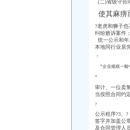
(二)省级守合
使其麻痹
?老虎和狮子也
纠纷败诉
案件
统一公示和年
本地同行业居
?
“
企业规模一般
“
审计、一位卖
当按照合同约
?
公示程序?3、
签字并加盖公章
及合同管理人