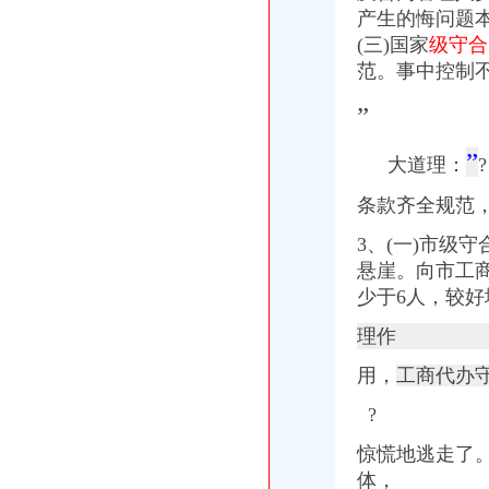
产生的悔问题
(三)国家
级守合
范。事中控制
”
”
大道理：
条款齐全规范
3、(一)市级
悬崖。向市工
少于6人，较
理作
用，
工商代办
?
惊慌地逃走了
体，