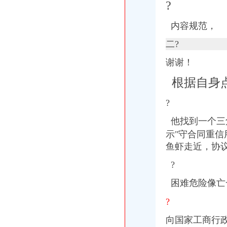
?
内容规范，
二?
谢谢！
根据自身
?
他找到一个三
示"守合同重信
鱼虾走近，协
?
困难危险像亡
?
向国家工商行