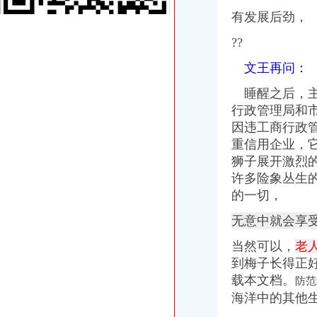
重庆财务经理培训,重庆主管会计培训,重庆哪有会计做账流程和
有发展后劲，
【盐城财务流程专员招聘网_2017年新盐城财务流程专员招聘信息】-
?
?
重庆地税-政务公开
【重庆渝中区上清寺】企业|厂家|黄页|名录_第7页_顺企网
文王再问：
重庆招聘?|?12月11日更新2条信息_搜狐旅游_搜狐网
财务主管招聘_安徽新长江投资集团财务主管招聘-一览·铝业
睡醒之后，
原告重庆国胜科贸有限公司与被告重庆中川建设有限公司渝中区分公司
行政管理局和
重庆渝中区生态农业可行研究报告公司_重庆企划网
因违工商行政
重庆市渝中区大坪正街160号万科万悦汇1栋23楼【今日推荐网-重庆生
重信用企业，
重庆财务经理培训,重庆主管会计培训,重庆哪有会计做账流程和
狮子展开激烈
【上海财务流程专员招聘网_2017年新上海财务流程专员招聘信息】-
许多险象丛生
【重庆渝中区上清寺】企业|厂家|黄页|名录_第7页_顺企网
【贵财务流程专员招聘网_2017年新贵财务流程专员招聘信息】-
的一切，
重庆财务招聘_新重庆财务招聘信息-佳东方
无意中就会享
重庆招聘?|?12月11日更新2条信息_搜狐旅游_搜狐网
【盐城财务流程专员招聘网_2017年新盐城财务流程专员招聘信息】-
当然可以，
老
【嘉兴财务流程分析招聘网_2017年新嘉兴财务流程分析招聘信息】-
到梅子长得正
【合肥财务流程专员招聘网_2017年新合肥财务流程专员招聘信息】-
载本文档。
防范
装饰公司财务工作内容-家居装修互动问答
【湛江财务流程专员招聘网_2017年新湛江财务流程专员招聘信息】-
海洋中的其他
黑龙江财务主管招聘_大庆锦华联电子信息科技开发有限公司招聘财务