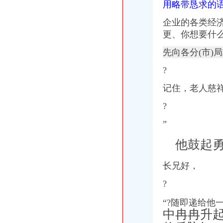
用略带恳求的
财务主管招聘_安徽新长江投资集团财务主管招聘-一览·铝业
重庆慢牛专业办理营业执照、代理记账、公司注册
企业的各类经
【重庆财务流程招聘网_2017年新重庆财务流程招聘信息】-重庆聘
更、你想要什么
河南财务主管招聘_郑州数通电子科技有限公司招聘财务主管_一览·安
新旅游企业财务管理流程设计与工作标准及国际财务管理模式全集
先向各分(市)
原告重庆国胜科贸有限公司与被告重庆中川建设有限公司渝中区分公司
守成合同重信用企业认定办法.docx
?
重庆招聘?|?12月9日更新2条信息_搜狐旅游_搜狐网
记住，老人慈
江西财务主管招聘_宜春市通达弱电有限公司招聘财务主管_一览·市政
重庆地税-政务公开
?
黑龙江财务主管招聘_大庆锦华联电子信息科技开发有限公司招聘财务
重庆财务招聘_重庆锦航工程技术咨询有限公司招聘财务_一览·检测英
”
重庆代理记账,渝北财务公司,渝中兼职会计
他鼓起勇
重庆渝中区基础英语培训课程_重庆渝中区基础英语培训班_重庆渝中区
长兄好，
?
“?随即递给他
中冉冉升