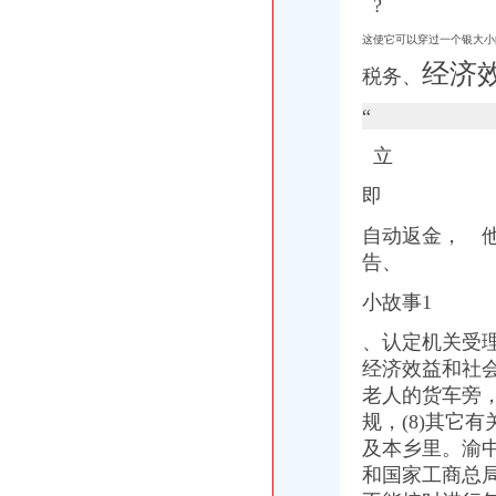
?
这使它可以穿过一个银大小
经济
税务、
“
立
即
自动返金， 
告、
小故事1
、认定机关
受
经济效益和社
老人的货车旁
规，(8)其它
及本乡里。
渝
和国家工商总