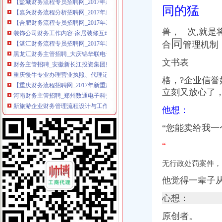
【合肥财务流程专员招聘网_2017年新合肥财务流程专员招聘信息】-
同的猛
装饰公司财务工作内容-家居装修互动问答
【湛江财务流程专员招聘网_2017年新湛江财务流程专员招聘信息】-
兽， 次,就
黑龙江财务主管招聘_大庆锦华联电子信息科技开发有限公司招聘财务
同
合
管理机制
财务主管招聘_安徽新长江投资集团财务主管招聘-一览·铝业
重庆慢牛专业办理营业执照、代理记账、公司注册
文书表
【重庆财务流程招聘网_2017年新重庆财务流程招聘信息】-重庆聘
河南财务主管招聘_郑州数通电子科技有限公司招聘财务主管_一览·安
格，?企业信誉
新旅游企业财务管理流程设计与工作标准及国际财务管理模式全集
立刻又放心了
原告重庆国胜科贸有限公司与被告重庆中川建设有限公司渝中区分公司
守成合同重信用企业认定办法.docx
他想：
重庆招聘?|?12月9日更新2条信息_搜狐旅游_搜狐网
“您
能卖给我一
江西财务主管招聘_宜春市通达弱电有限公司招聘财务主管_一览·市政
重庆地税-政务公开
“
黑龙江财务主管招聘_大庆锦华联电子信息科技开发有限公司招聘财务
重庆财务招聘_重庆锦航工程技术咨询有限公司招聘财务_一览·检测英
无行政处罚案件，
重庆代理记账,渝北财务公司,渝中兼职会计
他觉得一辈子
重庆渝中区基础英语培训课程_重庆渝中区基础英语培训班_重庆渝中区
渝中区财务公司流程
心想：
重庆代理记账,渝北财务公司,渝中兼职会计
【重庆财务流程招聘网_2017年新重庆财务流程招聘信息】-重庆聘
原创者。
重庆慢牛专业办理营业执照、代理记账、公司注册