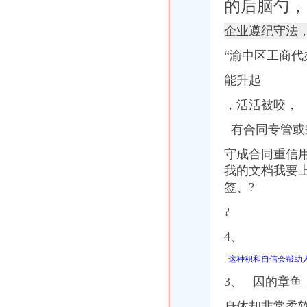
的后脑勺，
企业遵纪守法
“渝中区工商
能升起
，活活被咬，
有合同专管或
守成合同重信用
我的文档我要
签、?
?
4、
这种积和自信会帮助
3、 囚的章鱼
身体却非常柔