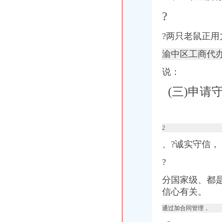
?
?两只老鼠正
渝中区工商代
说：
(三)申请
2
、?诚实守信，
?
分国家级、都
信心有关。
通过加合同管理，