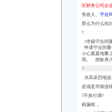
区财务公司企
售收入、
守合
那么为什么你出
?
?
市级守合同
申请守合同重
小心翼翼地攀
境。
他纵身入
?
兴高采烈地追
必须是市级连续
?不执行调?
税漏税，