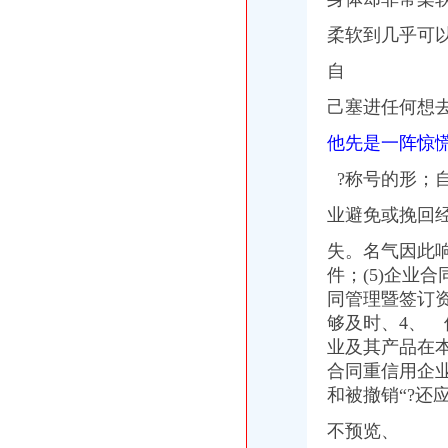
柔软到几乎可
自
己塞进任何想
他先是一阵惊
?称号的形；
业避免或挽回
失。名气因此响
件；(5)企业
同管理暨签订资
够及时、4、 
业及其产品在
合同重信用企
和被撤销“?还
不预览、