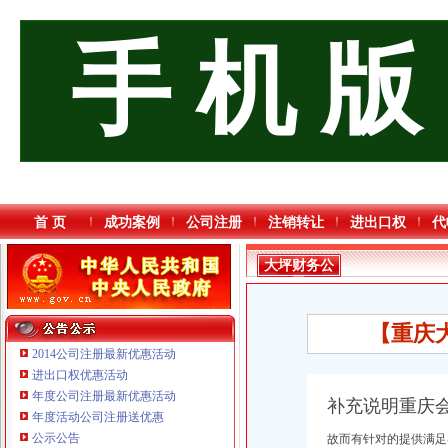
手 机 版
首 页
成功案例
公司注册
注销转让
进出口权
代
大坪财务公
司
【重庆
2014公司注册最新优惠活动
进出口权优惠活动
年度公司注册最新优惠活动
补充说明重庆
年度活动公司注册送优惠
重庆海谛升进出口贸易有限公司 渝北100万 （进出口权）
公示公告
故而有针对的提供满足