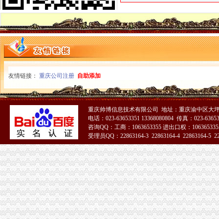
重庆大坪有哪些会计培训机构-报名在线
重庆大坪哪个会计培训班好-报名在线
【大坪会计实操学习随到随学公司真账实操培训】-渝中大坪易登网
上海大坪会计培训学校_厚学网_新浪博客
梅县大坪财政管理所
大坪会计培训班_厚学网_新浪博客
常宁市大坪乡财税所
友情链接：
重庆公司注册
自助添加
大坪诚聘会计出纳_重庆冠盛通信连锁招聘信息-重庆58同城
重庆大坪院财务/会计助理工资待遇（共1人分享）-职业圈
专业代办注册公司注销公司-重庆渝中大坪会计/审计-分类168信息网
重庆帅博信息技术有限公司 地址：重庆渝中区大坪
重庆招聘会计实习生（大坪）_重庆贤内助财务咨询有限公司招聘-汇博网
电话：023-63653351 13368080804 传真：023-6365
大坪财务工资待遇（共1人分享）-职业圈
咨询QQ：工商：1063653355 进出口权：1063653355
重庆永积行财务咨询有限公司大坪分公司联系方式_信用报告_工商信息
受理员QQ：22863164-3 22863164-4 22863164-5 228
【重庆渝中大坪应聘财务/总账主管简历|新求职财务/总账主管信息】-
51La
【大坪会计实操学习随到随学公司真账实操培训】-渝中大坪职业培训
常宁市大坪乡财税所
大坪镇开展村级财务业务培训_汝城新闻网
重庆渝中大坪工商服务信息,提供新重庆渝中大坪财税服务及重庆渝
重庆大坪有哪些会计培训机构-报名在线
大坪镇监督财务有新招
代理记账、税务咨询、清理账-重庆渝中大坪公司注册-分类168信息网