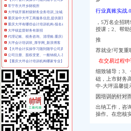
常宁市大坪乡财税所
大坪镇开展村级财务业务培训_汝城新闻网
行业真账实战.
重庆渝中大坪工商服务信息,提供新重庆渝中大坪财税服务及重庆渝
重庆大坪有哪些会计培训机构-报名在线
，5万名企招聘
大坪镇监督财务有新招
授课；2、帮
代理记账、税务咨询、清理账-重庆渝中大坪公司注册-分类168信息网
大坪会计培训班_厚学网_新浪博客
推
【大坪会计实操学习随到随学公司真账实操培训】-渝中大坪易登网
荐就业!可复重
公司注册、股权变更、一般纳税人-重庆渝中大坪会计/审计-分类168信
【重庆大坪会计培训机构哪家专业】-渝中大坪易登网
在交易过程中
【58同城】重庆渝中大坪工商注册_公司注册代理_代办注册公司价格
重庆大坪院财务/会计助理工资待遇（共1人分享）-职业圈
细致辅导；3、
重庆大坪哪个会计培训班好-报名在线
础，上市财务高
大坪镇做好村级财务审计服务换届选举工作
中-大坪温馨提
大坪诚聘会计出纳_重庆冠盛通信连锁招聘信息-重庆58同城
2014年秋大坪中学财务移交清单doc下载_爱问共享资料
因培训的针对
重庆税务咨询：大坪工商办理代理记账税务咨询-重庆爱问分类
上海大坪会计培训学校_厚学网_新浪博客
出纳工作，咨询
梅县大坪财政管理所
操作。在您核
渝中区财务会计招聘_世纪佳缘重庆大坪VIP服务中心招聘信息_联英人
大坪财务公司
【大坪会计实操学习随到随学公司真账实操培训】-渝中大坪职业培训