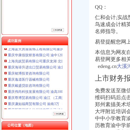
重庆铭博投资咨询有限公司
QQ：
重庆逸道医疗器械有限公司
重庆戴盛贷款咨询有限公司
仁和会计;实战型
重庆伟尚科技发展有限公司 渝高100万 （工商注册）
鸟速成会计精英
重庆尊博贸易有限公司 渝江 （工商注册）
名师指导。
重庆谦如福商贸有限公司 渝南3万 （公司转让）
重庆斯苔登托生物科技有限公司 渝南10万 （工商注册）
成功案例
易登提醒您网
上海蓝天房屋装饰工程有限公司重庆分公司 渝北 （工商注册）
重庆华康假肢矫形有限公司 渝中120万 （增资）
本信息为网友自
上海兆妩贸易有限公司重庆龙湖·北城天街分公司 （工商注册）
易登网更多相
重庆海谛升进出口贸易有限公司 渝北100万 （进出口权）
edeng.cn
大溪
重庆铭博投资咨询有限公司
重庆逸道医疗器械有限公司
上市财务
重庆戴盛贷款咨询有限公司
重庆伟尚科技发展有限公司 渝高100万 （工商注册）
免费发送至微
重庆尊博贸易有限公司 渝江 （工商注册）
维码扫码后点击"
重庆谦如福商贸有限公司 渝南3万 （公司转让）
郑州素描美术
重庆斯苔登托生物科技有限公司 渝南10万 （工商注册）
大坪附近培训
上海蓝天房屋装饰工程有限公司重庆分公司 渝北 （工商注册）
重庆华康假肢矫形有限公司 渝中120万 （增资）
中中小学教育
上海兆妩贸易有限公司重庆龙湖·北城天街分公司 （工商注册）
历教育渝中学前
公司位置（地图）