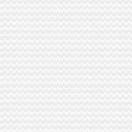
大坪会计培训班_厚学网_新浪博客
【大坪会计实操学习随到随学公司真账实操培训】-渝中大坪易登网
公司注册、股权变更、一般纳税人-重庆渝中大坪会计/审计-分类168信
【重庆大坪会计培训机构哪家专业】-渝中大坪易登网
【58同城】重庆渝中大坪工商注册_公司注册代理_代办注册公司价格
重庆大坪院财务/会计助理工资待遇（共1人分享）-职业圈
重庆大坪哪个会计培训班好-报名在线
大坪镇做好村级财务审计服务换届选举工作
大坪诚聘会计出纳_重庆冠盛通信连锁招聘信息-重庆58同城
2014年秋大坪中学财务移交清单doc下载_爱问共享资料
重庆税务咨询：大坪工商办理代理记账税务咨询-重庆爱问分类
上海大坪会计培训学校_厚学网_新浪博客
梅县大坪财政管理所
渝中区财务会计招聘_世纪佳缘重庆大坪VIP服务中心招聘信息_联英人