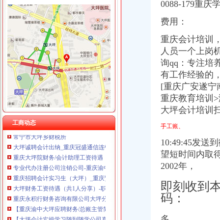
0088-17
费用：
重庆会计培训
大坪财务公司
人员一个上岗机会（
【大坪会计实操学习随到随学公司真账实操培训】-渝中大坪职业培训
询qq：专注培
重庆大坪有哪些会计培训机构-报名在线
有工作经验的
重庆大坪哪个会计培训班好-报名在线
[重庆广安遂宁
【大坪会计实操学习随到随学公司真账实操培训】-渝中大坪易登网
重庆教育培训>
上海大坪会计培训学校_厚学网_新浪博客
梅县大坪财政管理所
大坪会计培训扫
大坪会计培训班_厚学网_新浪博客
工商动态
手工账、
常宁市大坪乡财税所
大坪诚聘会计出纳_重庆冠盛通信连锁招聘信息-重庆58同城
10:49:4
重庆大坪院财务/会计助理工资待遇（共1人分享）-职业圈
望短时间内取
专业代办注册公司注销公司-重庆渝中大坪会计/审计-分类168信息网
2002年，
重庆招聘会计实习生（大坪）_重庆贤内助财务咨询有限公司招聘-汇博网
大坪财务工资待遇（共1人分享）-职业圈
即刻收到
重庆永积行财务咨询有限公司大坪分公司联系方式_信用报告_工商信息
码：
【重庆渝中大坪应聘财务/总账主管简历|新求职财务/总账主管信息】-
【大坪会计实操学习随到随学公司真账实操培训】-渝中大坪职业培训
多