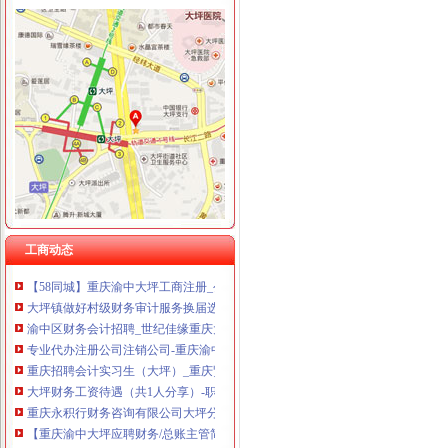
大坪财务公司
大坪镇监督财务有新招
公司注册、股权变更、一般纳税人-重庆渝中大坪会计/审计-分类168信
【大坪会计实操学习随到随学公司真账实操培训】-渝中大坪易登网
专业代办注册公司注销公司-重庆渝中大坪会计/审计-分类168信息网
常宁市大坪乡财税所
大坪会计培训班_厚学网_新浪博客
重庆招聘会计实习生（大坪）_重庆贤内助财务咨询有限公司招聘-汇博网
工商动态
【58同城】重庆渝中大坪工商注册_公司注册代理_代办注册公司价格
大坪镇做好村级财务审计服务换届选举工作
渝中区财务会计招聘_世纪佳缘重庆大坪VIP服务中心招聘信息_联英人
专业代办注册公司注销公司-重庆渝中大坪会计/审计-分类168信息网
重庆招聘会计实习生（大坪）_重庆贤内助财务咨询有限公司招聘-汇博网
大坪财务工资待遇（共1人分享）-职业圈
重庆永积行财务咨询有限公司大坪分公司联系方式_信用报告_工商信息
【重庆渝中大坪应聘财务/总账主管简历|新求职财务/总账主管信息】-
【大坪会计实操学习随到随学公司真账实操培训】-渝中大坪职业培训